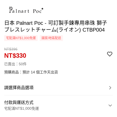
日本 Palnart Poc - 可訂製手鍊專用串珠 獅子
ブレスレットチャーム(ライオン) CTBP004
宅配滿NT$1,000免運
國家/地區配送
NT$396
NT$330
已賣出：50件
預購商品：預計 14 個工作天出貨
請選擇商品選項
付款與運送方式
宅配滿NT$1,000免運