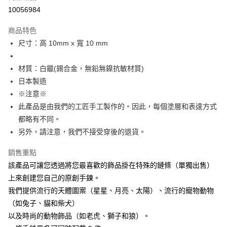
付款後7-11取貨
10056984
每筆NT$60
商品特色
宅配
尺寸：高 10mm x 寬 10 mm
每筆NT$60，滿NT$1,000(含以上)免運費
材質：白鑞(錫合金，無鉛無鎳抗敏材質)
海外配送
查看運費
日本製造
※注意※
此產品是由我們的工匠手工製作的。因此，每個塗層和表達方式
都略有不同。
另外，請注意，我們不接受穿後的退貨。
銷售重點
該產品可讓您透過將您最喜歡的飾品掛在特殊的鏈條（單獨出售）
上來創建您自己的原創手鍊。
我們提供流行的天體圖案（星星、月亮、太陽）、流行的寵物動物
（如兔子、貓和柴犬）
以及時尚的動物飾品（如老虎、獅子和狼）。