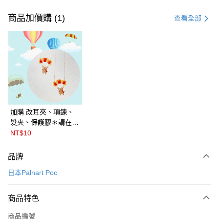
付款方式
信用卡一次付款
商品加價購 (1)
查看全部
LINE Pay
Apple Pay
悠遊付
Google Pay
全盈+PAY
加購 改耳夾、項鍊、
髮夾、保護膠＊請在訂
ATM付款
單備註商品及欲修改的
NT$10
飾品種類＊ 🇯🇵日本
運送方式
PalnartPoc + 🇬🇧英國
品牌
FABLE 寓言
付款後全家取貨
日本Palnart Poc
每筆NT$60
付款後萊爾富取貨
商品特色
每筆NT$60
商品編號