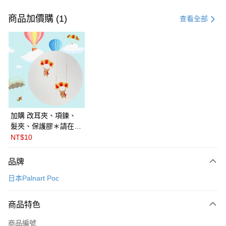
付款方式
信用卡一次付款
商品加價購 (1)
查看全部
LINE Pay
Apple Pay
悠遊付
Google Pay
全盈+PAY
加購 改耳夾、項鍊、
髮夾、保護膠＊請在訂
ATM付款
單備註商品及欲修改的
NT$10
飾品種類＊ 🇯🇵日本
運送方式
PalnartPoc + 🇬🇧英國
品牌
FABLE 寓言
付款後全家取貨
日本Palnart Poc
每筆NT$60
付款後萊爾富取貨
商品特色
每筆NT$60
商品編號