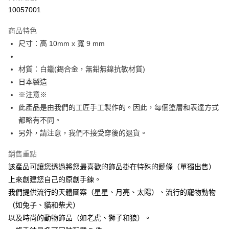
付款後7-11取貨
10057001
每筆NT$60
商品特色
宅配
尺寸：高 10mm x 寬 9 mm
每筆NT$60，滿NT$1,000(含以上)免運費
材質：白鑞(錫合金，無鉛無鎳抗敏材質)
海外配送
查看運費
日本製造
※注意※
此產品是由我們的工匠手工製作的。因此，每個塗層和表達方式
都略有不同。
另外，請注意，我們不接受穿後的退貨。
銷售重點
該產品可讓您透過將您最喜歡的飾品掛在特殊的鏈條（單獨出售）
上來創建您自己的原創手鍊。
我們提供流行的天體圖案（星星、月亮、太陽）、流行的寵物動物
（如兔子、貓和柴犬）
以及時尚的動物飾品（如老虎、獅子和狼）。