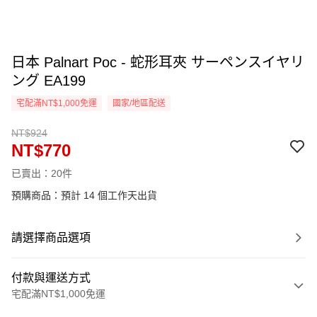
日本 Palnart Poc - 蛇形耳夾 サーペンスイヤリ
ング EA199
宅配滿NT$1,000免運
國家/地區配送
NT$924
NT$770
已賣出：20件
預購商品：預計 14 個工作天出貨
請選擇商品選項
付款與運送方式
宅配滿NT$1,000免運