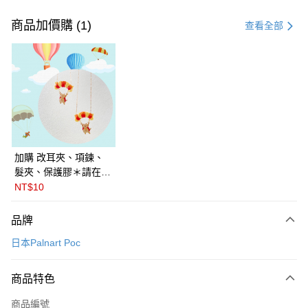
付款方式
信用卡一次付款
商品加價購 (1)
查看全部
LINE Pay
Apple Pay
悠遊付
Google Pay
全盈+PAY
加購 改耳夾、項鍊、
髮夾、保護膠＊請在訂
ATM付款
單備註商品及欲修改的
NT$10
飾品種類＊ 🇯🇵日本
運送方式
PalnartPoc + 🇬🇧英國
品牌
FABLE 寓言
付款後全家取貨
日本Palnart Poc
每筆NT$60
付款後萊爾富取貨
商品特色
每筆NT$60
商品編號