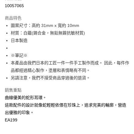
付款後7-11取貨
10057065
每筆NT$60
商品特色
宅配
圖案尺寸：高約 31mm x 寬約 10mm
每筆NT$60，滿NT$1,000(含以上)免運費
材質：白鑞(錫合金，無鉛無鎳抗敏材質)
日本製造
海外配送
查看運費
※筆記※
本產品由我們日本的工匠一件一件手工製作而成。 因此，每件作
品都經過精心製作，塗層和表情略有不同。
另請注意，我們不接受商品穿過後的退貨。
銷售重點
曲線優美的蛇形耳環。
這款配件的設計就像蛇輕輕依偎在珍珠上，追求完美的輪廓，營造
出優雅的印象。
EA199