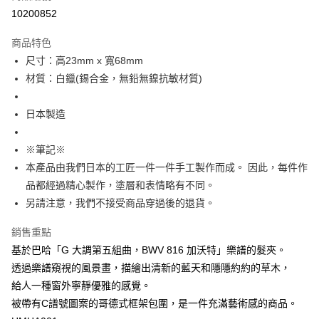
付款後7-11取貨
10200852
每筆NT$60
商品特色
宅配
尺寸：高23mm x 寬68mm
每筆NT$60，滿NT$1,000(含以上)免運費
材質：白鑞(錫合金，無鉛無鎳抗敏材質)
海外配送
查看運費
日本製造
※筆記※
本產品由我們日本的工匠一件一件手工製作而成。 因此，每件作
品都經過精心製作，塗層和表情略有不同。
另請注意，我們不接受商品穿過後的退貨。
銷售重點
基於巴哈「G 大調第五組曲，BWV 816 加沃特」樂譜的髮夾。
透過樂譜窺視的風景畫，描繪出清新的藍天和隱隱約約的草木，
給人一種窗外寧靜優雅的感覺。
被帶有C譜號圖案的哥德式框架包圍，是一件充滿藝術感的商品。