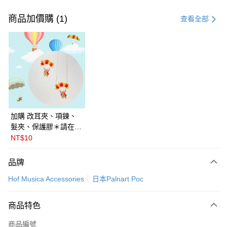
付款方式
信用卡一次付款
商品加價購 (1)
查看全部
LINE Pay
Apple Pay
悠遊付
Google Pay
全盈+PAY
加購 改耳夾、項鍊、
髮夾、保護膠＊請在訂
ATM付款
單備註商品及欲修改的
NT$10
飾品種類＊ 🇯🇵日本
運送方式
PalnartPoc + 🇬🇧英國
品牌
FABLE 寓言
付款後全家取貨
Hof Musica Accessories
日本Palnart Poc
每筆NT$60
付款後萊爾富取貨
商品特色
每筆NT$60
商品編號