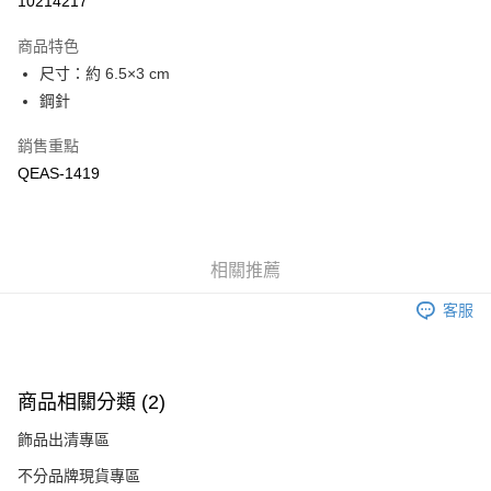
10214217
Apple Pay
商品特色
悠遊付
尺寸：約 6.5×3 cm
鋼針
Google Pay
銷售重點
全盈+PAY
QEAS-1419
ATM付款
運送方式
相關推薦
付款後全家取貨
每筆NT$60
客服
付款後萊爾富取貨
每筆NT$60
商品相關分類 (2)
付款後7-11取貨
飾品出清專區
每筆NT$60
不分品牌現貨專區
宅配