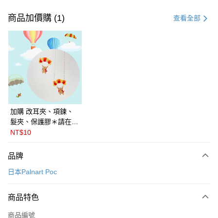
付款方式
信用卡一次付款
商品加價購 (1)
查看全部
LINE Pay
Apple Pay
悠遊付
Google Pay
全盈+PAY
加購 改耳夾、項鍊、
髮夾、保護膠＊請在訂
ATM付款
單備註商品及欲修改的
NT$10
飾品種類＊ 🇯🇵日本
運送方式
PalnartPoc + 🇬🇧英國
品牌
FABLE 寓言
付款後全家取貨
日本Palnart Poc
每筆NT$60
付款後萊爾富取貨
商品特色
每筆NT$60
商品編號