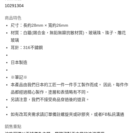
付款後7-11取貨
10291304
每筆NT$60
商品特色
宅配
尺寸：長約28mm × 寬約26mm
每筆NT$60，滿NT$1,000(含以上)免運費
材質：白鑞(錫合金，無鉛無鎳抗敏材質)、玻璃珠、珠子、雕花
玻璃
海外配送
查看運費
耳針：316不鏽鋼
日本製造
※筆記※
本產品由我們日本的工匠一件一件手工製作而成。 因此，每件作
品都經過精心製作，塗層和表情略有不同。
另請注意，我們不接受商品穿過後的退貨。
如有改耳夾需求請訂單備註螺旋夾或矽膠夾，或者FB私訊溝通
銷售重點