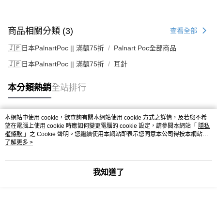
商品相關分類 (3)
查看全部
🇯🇵日本PalnartPoc || 滿額75折
Palnart Poc全部商品
🇯🇵日本PalnartPoc || 滿額75折
耳針
本分類熱銷
全站排行
本網站中使用 cookie，欲查詢有關本網站使用 cookie 方式之詳情，及若您不希
熱門標籤
望在電腦上使用 cookie 時應如何變更電腦的 cookie 設定，請參閱本網站「
隱私
權條款
」之 Cookie 聲明。您繼續使用本網站即表示您同意本公司得按本網站使
用條款之 Cookie 聲明使用 cookie。
了解更多 >
我知道了