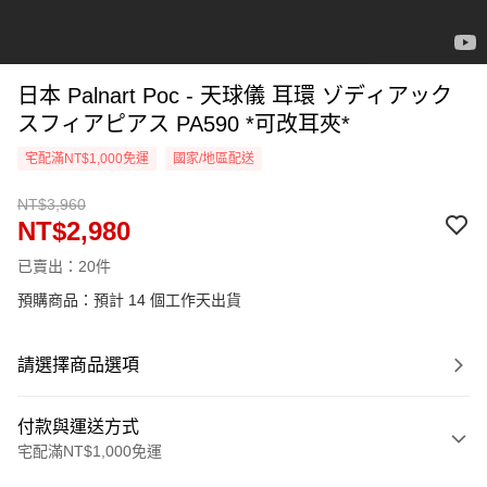
日本 Palnart Poc - 天球儀 耳環 ゾディアック
スフィアピアス PA590 *可改耳夾*
宅配滿NT$1,000免運
國家/地區配送
NT$3,960
NT$2,980
已賣出：20件
預購商品：預計 14 個工作天出貨
請選擇商品選項
付款與運送方式
宅配滿NT$1,000免運