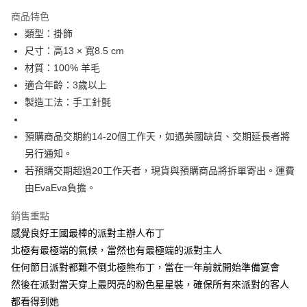
付款後萊爾富取貨
商品特色
每筆NT$60
類型：掛飾
尺寸：高13 × 寬8.5 cm
付款後7-11取貨
材質：100% 羊毛
每筆NT$60
適合年齡：3歲以上
宅配
製造工法：手工針氈
每筆NT$60，滿NT$1,000(含以上)免運費
預購商品交期約14-20個工作天，如遇英國缺貨、交期延長者將
海外配送
查看運費
另行通知。
若預購交期超過20工作天者，現貨與預購商品將拆單寄出。運費
由EvaEva負擔。
銷售重點
感覺良好王國最棒的派對主辦人布丁
北極有最極端的氣候，當然也有最極端的派對主人
任何節日派對都難不倒北極熊布丁，當在一年前就開始準備宴會
然後在派對當天穿上最閃亮的粉色星星裝，確保所有來派對的客人
都看得到她