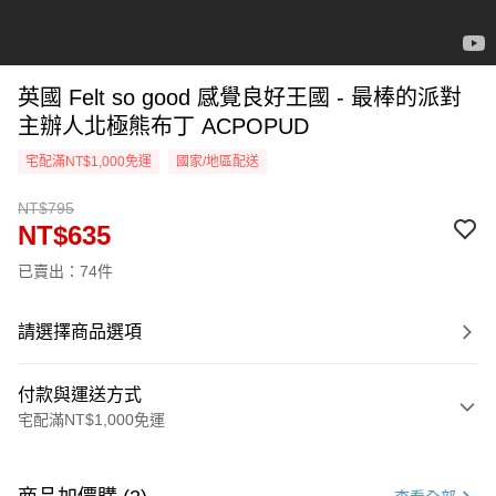
英國 Felt so good 感覺良好王國 - 最棒的派對
主辦人北極熊布丁 ACPOPUD
宅配滿NT$1,000免運
國家/地區配送
NT$795
NT$635
已賣出：74件
請選擇商品選項
付款與運送方式
宅配滿NT$1,000免運
付款方式
信用卡一次付款