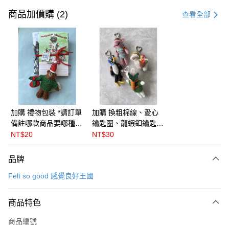
信用卡一次付款
商品加價購 (2)
查看全部
信用卡分期付款
3 期 0 利率 每期
NT$193
21家銀行
6 期 0 利率 每期
NT$96
21家銀行
合作金庫商業銀行
第一商業銀行
華南商業銀行
彰化商業銀行
合作金庫商業銀行
第一商業銀行
LINE Pay
上海商業儲蓄銀行
台北富邦商業銀行
華南商業銀行
彰化商業銀行
國泰世華商業銀行
兆豐國際商業銀行
Apple Pay
上海商業儲蓄銀行
台北富邦商業銀行
臺灣中小企業銀行
台中商業銀行
國泰世華商業銀行
兆豐國際商業銀行
加購 禮物包裝 *請訂單
加購 換粗棉線、愛心
匯豐（台灣）商業銀行
華泰商業銀行
悠遊付
臺灣中小企業銀行
台中商業銀行
備註哪款商品要哪種包
鑰匙圈、龍蝦釦鑰匙圈
聯邦商業銀行
遠東國際商業銀行
匯豐（台灣）商業銀行
華泰商業銀行
裝* 🇬🇧英國Felt so
( 三款可選) ＊請在訂
NT$20
NT$30
Google Pay
元大商業銀行
永豐商業銀行
聯邦商業銀行
遠東國際商業銀行
good感覺良好王國
單備註商品及欲更換的
玉山商業銀行
星展（台灣）商業銀行
元大商業銀行
永豐商業銀行
吊飾種類＊英國 Felt
全盈+PAY
品牌
台新國際商業銀行
中國信託商業銀行
玉山商業銀行
星展（台灣）商業銀行
so good 感覺良好王國
台灣樂天信用卡公司
Felt so good 感覺良好王國
台新國際商業銀行
中國信託商業銀行
ATM付款
台灣樂天信用卡公司
運送方式
商品特色
付款後全家取貨
商品編號