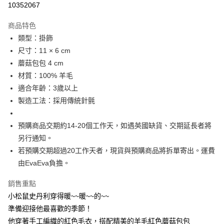
每筆NT$60
10352067
付款後萊爾富取貨
商品特色
每筆NT$60
類型：掛飾
尺寸：11 × 6 cm
付款後7-11取貨
蘑菇包包 4 cm
每筆NT$60
材質：100% 羊毛
宅配
適合年齡：3歲以上
每筆NT$60，滿NT$1,000(含以上)免運費
製造工法：採用傳統針氈
海外配送
查看運費
預購商品交期約14-20個工作天，如遇英國缺貨、交期延長者將
另行通知。
若預購交期超過20工作天者，現貨與預購商品將拆單寄出。運費
由EvaEva負擔。
銷售重點
小松鼠史丹利穿得暖~~暖~~的~~
準備迎接他最喜歡的季節！
他穿著手工編織的紅色毛衣，搭配精美的羊毛紅色蘑菇包包