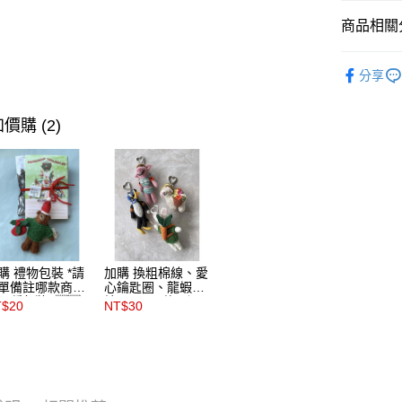
商品相關分
宅配
每筆NT$6
🇬🇧英國F
分享
海外配送
人氣商品
🇬🇧英國F
價購 (2)
🇬🇧英國F
🇬🇧英國F
🇬🇧英國F
🇬🇧英國F
🇬🇧英國F
購 禮物包裝 *請
加購 換粗棉線、愛
單備註哪款商品
心鑰匙圈、龍蝦釦
哪種包裝* 🇬🇧
鑰匙圈( 三款可選)
T$20
NT$30
Felt so good
＊請在訂單備註商
覺良好王國
品及欲更換的吊飾
種類＊英國 Felt so
good 感覺良好王
國