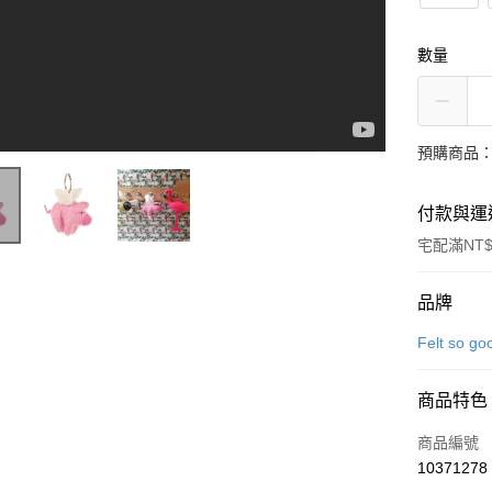
數量
預購商品：
付款與運
宅配滿NT$
付款方式
品牌
信用卡一
Felt so
信用卡分
商品特色
3 期 
商品編號
6 期 
合作金
10371278
華南商
合作金
LINE Pay