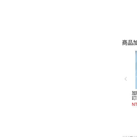
商品加
加
訂
要
N
英國
感