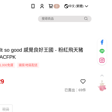
0
中文 (繁體)
lt so good 感覺良好王國 - 粉紅飛天豬
ACFPK
1,000免運
國家/地區配送
29
已賣出：69件
現貨