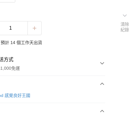
清除
紀錄
預計 14 個工作天出貨
送方式
1,000免運
次付款
 good 感覺良好王國
期付款
0 利率 每期
NT$109
21家銀行
0 利率 每期
NT$54
21家銀行
庫商業銀行
第一商業銀行
業銀行
彰化商業銀行
庫商業銀行
第一商業銀行