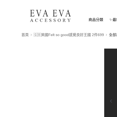
商品分類
✨最
首頁
🇬🇧英國Felt so good感覺良好王國 2件699
全部