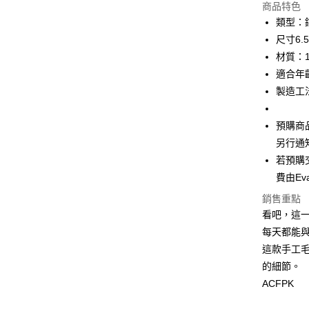
上海商
商品特色
華南商
國泰世
類型：
Apple Pay
上海商
臺灣中
尺寸6.5 
國泰世
匯豐（
悠遊付
臺灣中
材質：
聯邦商
匯豐（
適合年
Google Pa
元大商
聯邦商
製造工
玉山商
元大商
全盈+PAY
台新國
玉山商
台灣樂
預購商
台新國
ATM付款
台灣樂
另行通
若預購
運送方式
費由Ev
付款後全
銷售重點
看吧，這
每筆NT$6
每天都能
付款後萊
這款手工
每筆NT$6
的細節。
ACFPK
付款後7-1
每筆NT$6