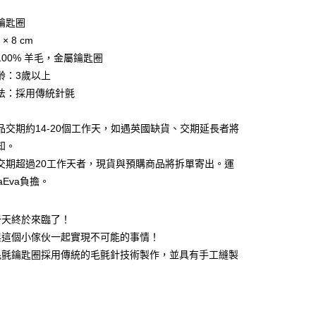
業儲蓄銀行
台北富邦商業銀行
業銀行
彰化商業銀行
華商業銀行
兆豐國際商業銀行
鑰匙圈
業儲蓄銀行
台北富邦商業銀行
小企業銀行
台中商業銀行
× 8 cm
華商業銀行
兆豐國際商業銀行
台灣）商業銀行
華泰商業銀行
小企業銀行
台中商業銀行
100% 羊毛，金屬鑰匙圈
業銀行
遠東國際商業銀行
台灣）商業銀行
華泰商業銀行
齡：3歲以上
y
業銀行
永豐商業銀行
業銀行
遠東國際商業銀行
法：採用傳統針氈
業銀行
星展（台灣）商業銀行
業銀行
永豐商業銀行
際商業銀行
中國信託商業銀行
業銀行
星展（台灣）商業銀行
天信用卡公司
品交期約14-20個工作天，如遇英國缺貨、交期延長者將
際商業銀行
中國信託商業銀行
天信用卡公司
知。
交期超過20工作天者，現貨與預購商品將拆單寄出。運
aEva負擔。
家取貨
一天終於來臨了！
0
與這個小傢伙一起實現不可能的事情！
爾富取貨
毛氈鑰匙圈採用傳統的毛氈針技術製作，並具有手工縫製
0
1取貨
0