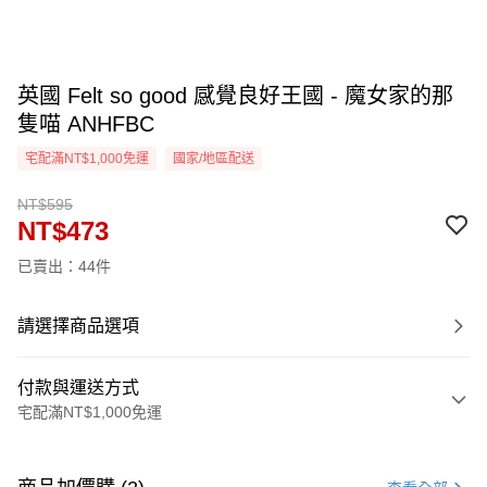
英國 Felt so good 感覺良好王國 - 魔女家的那
隻喵 ANHFBC
宅配滿NT$1,000免運
國家/地區配送
NT$595
NT$473
已賣出：44件
請選擇商品選項
付款與運送方式
宅配滿NT$1,000免運
付款方式
信用卡一次付款