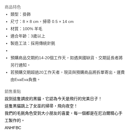
付款後萊爾富取貨
商品特色
每筆NT$60
類型：掛飾
尺寸：8 × 8 cm，掃帚 0.5 × 14 cm
付款後7-11取貨
材質：100% 羊毛
每筆NT$60
適合年齡：3歲以上
宅配
製造工法：採用傳統針氈
每筆NT$60，滿NT$1,000(含以上)免運費
預購商品交期約14-20個工作天，如遇英國缺貨、交期延長者將
海外配送
查看運費
另行通知。
若預購交期超過20工作天者，現貨與預購商品將拆單寄出。運費
由EvaEva負擔。
銷售重點
說到這隻調皮的黑貓，它認為今天是飛行的完美日子！
這隻黑貓跳上了女巫的掃帚，飛向夜空！
我們的毛氈角色受到大小朋友的喜愛，每一個都是在尼泊爾精心手
工製作的。
ANHFBC