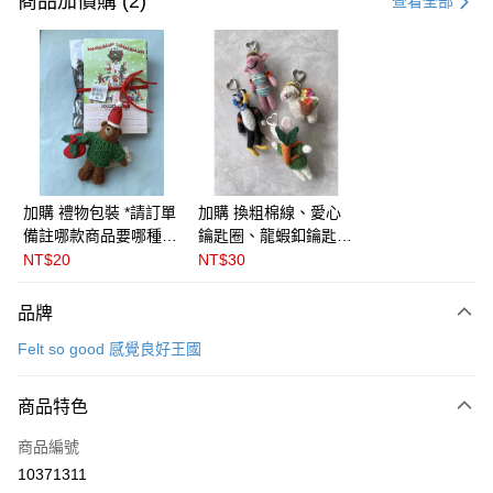
商品加價購 (2)
查看全部
信用卡分期付款
3 期 0 利率 每期
NT$157
21家銀行
6 期 0 利率 每期
NT$78
21家銀行
合作金庫商業銀行
第一商業銀行
華南商業銀行
彰化商業銀行
合作金庫商業銀行
第一商業銀行
LINE Pay
上海商業儲蓄銀行
台北富邦商業銀行
華南商業銀行
彰化商業銀行
國泰世華商業銀行
兆豐國際商業銀行
Apple Pay
上海商業儲蓄銀行
台北富邦商業銀行
臺灣中小企業銀行
台中商業銀行
國泰世華商業銀行
兆豐國際商業銀行
加購 禮物包裝 *請訂單
加購 換粗棉線、愛心
匯豐（台灣）商業銀行
華泰商業銀行
悠遊付
臺灣中小企業銀行
台中商業銀行
備註哪款商品要哪種包
鑰匙圈、龍蝦釦鑰匙圈
聯邦商業銀行
遠東國際商業銀行
匯豐（台灣）商業銀行
華泰商業銀行
裝* 🇬🇧英國Felt so
( 三款可選) ＊請在訂
NT$20
NT$30
Google Pay
元大商業銀行
永豐商業銀行
聯邦商業銀行
遠東國際商業銀行
good感覺良好王國
單備註商品及欲更換的
玉山商業銀行
星展（台灣）商業銀行
元大商業銀行
永豐商業銀行
吊飾種類＊英國 Felt
全盈+PAY
品牌
台新國際商業銀行
中國信託商業銀行
玉山商業銀行
星展（台灣）商業銀行
so good 感覺良好王國
台灣樂天信用卡公司
Felt so good 感覺良好王國
台新國際商業銀行
中國信託商業銀行
ATM付款
台灣樂天信用卡公司
運送方式
商品特色
付款後全家取貨
商品編號
每筆NT$60
10371311