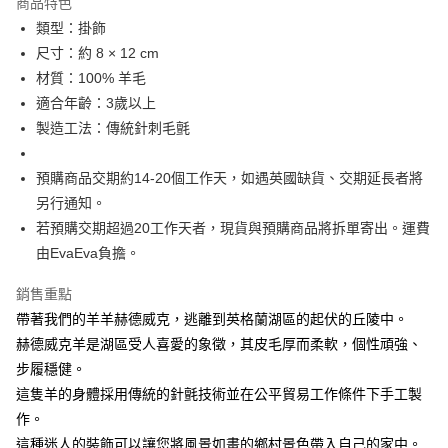
商品特色
每筆NT$60
類型：掛飾
尺寸：約 8 × 12 cm
付款後7-11取貨
材質：100% 羊毛
每筆NT$60
適合年齡：3歲以上
宅配
製造工法：傳統針刺毛氈
每筆NT$60，滿NT$1,000(含以上)免運費
預購商品交期約14-20個工作天，如遇英國缺貨、交期延長者將
海外配送
查看運費
另行通知。
若預購交期超過20工作天者，現貨與預購商品將拆單寄出。運費
由EvaEva負擔。
銷售重點
帶著我們的羊羊赫德威克，逃離到英格蘭湖區的起伏的丘陵中。
赫德威克羊是湖區受人喜愛的象徵，其皮毛厚而柔軟，個性頑強、
步履穩健。
這隻羊的身體採用傳統的針氈技術並在公平貿易工作條件下手工製
作。
這種迷人的裝飾可以讓您將風景如畫的鄉村景色帶入自己的家中。