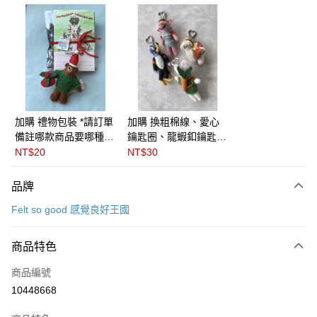
信用卡分期付款
3 期 0 利率 每期
NT$171
21家銀行
6 期 0 利率 每期
NT$85
21家銀行
合作金庫商業銀行
第一商業銀行
華南商業銀行
彰化商業銀行
合作金庫商業銀行
第一商業銀行
LINE Pay
上海商業儲蓄銀行
台北富邦商業銀行
華南商業銀行
彰化商業銀行
國泰世華商業銀行
兆豐國際商業銀行
Apple Pay
上海商業儲蓄銀行
台北富邦商業銀行
臺灣中小企業銀行
台中商業銀行
國泰世華商業銀行
兆豐國際商業銀行
加購 禮物包裝 *請訂單
加購 換粗棉線、愛心
匯豐（台灣）商業銀行
華泰商業銀行
悠遊付
臺灣中小企業銀行
台中商業銀行
備註哪款商品要哪種包
鑰匙圈、龍蝦釦鑰匙圈
聯邦商業銀行
遠東國際商業銀行
匯豐（台灣）商業銀行
華泰商業銀行
裝* 🇬🇧英國Felt so
( 三款可選) ＊請在訂
NT$20
NT$30
Google Pay
元大商業銀行
永豐商業銀行
聯邦商業銀行
遠東國際商業銀行
good感覺良好王國
單備註商品及欲更換的
玉山商業銀行
星展（台灣）商業銀行
元大商業銀行
永豐商業銀行
吊飾種類＊英國 Felt
全盈+PAY
品牌
台新國際商業銀行
中國信託商業銀行
玉山商業銀行
星展（台灣）商業銀行
so good 感覺良好王國
台灣樂天信用卡公司
Felt so good 感覺良好王國
台新國際商業銀行
中國信託商業銀行
ATM付款
台灣樂天信用卡公司
運送方式
商品特色
付款後全家取貨
商品編號
每筆NT$60
10448668
付款後萊爾富取貨