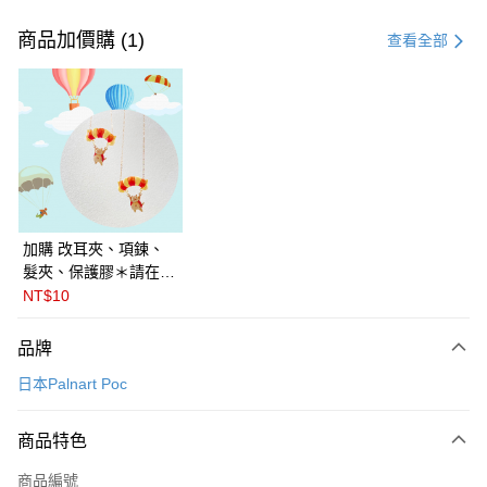
付款方式
信用卡一次付款
商品加價購 (1)
查看全部
LINE Pay
Apple Pay
悠遊付
Google Pay
全盈+PAY
加購 改耳夾、項鍊、
髮夾、保護膠＊請在訂
ATM付款
單備註商品及欲修改的
NT$10
飾品種類＊ 🇯🇵日本
運送方式
PalnartPoc + 🇬🇧英國
品牌
FABLE 寓言
付款後全家取貨
日本Palnart Poc
每筆NT$60
付款後萊爾富取貨
商品特色
每筆NT$60
商品編號