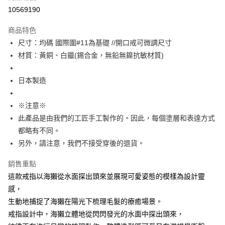
付款後7-11取貨
10569190
每筆NT$60
商品特色
宅配
尺寸：均碼 國際圍#11為基礎 //開口戒可微調尺寸
每筆NT$60，滿NT$1,000(含以上)免運費
材質：黃銅、白鑞(錫合金，無鉛無鎳抗敏材質)
海外配送
查看運費
日本製造
※注意※
此產品是由我們的工匠手工製作的。因此，每個塗層和表達方式
都略有不同。
另外，請注意，我們不接受穿後的退貨。
銷售重點
這款戒指以海獺從水面探出頭來並展現可愛姿態的模樣為設計靈
感，
生動地捕捉了海獺在陽光下梳理毛髮的療癒場景。
戒指設計中，海獺立體地從閃閃發光的水面中探出頭來，