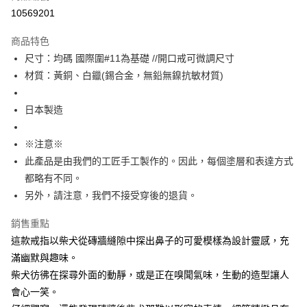
付款後7-11取貨
10569201
每筆NT$60
商品特色
宅配
尺寸：均碼 國際圍#11為基礎 //開口戒可微調尺寸
每筆NT$60，滿NT$1,000(含以上)免運費
材質：黃銅、白鑞(錫合金，無鉛無鎳抗敏材質)
海外配送
查看運費
日本製造
※注意※
此產品是由我們的工匠手工製作的。因此，每個塗層和表達方式
都略有不同。
另外，請注意，我們不接受穿後的退貨。
銷售重點
這款戒指以柴犬從磚牆縫隙中探出鼻子的可愛模樣為設計靈感，充
滿幽默與趣味。
柴犬彷彿在探尋外面的動靜，或是正在嗅聞氣味，生動的造型讓人
會心一笑。