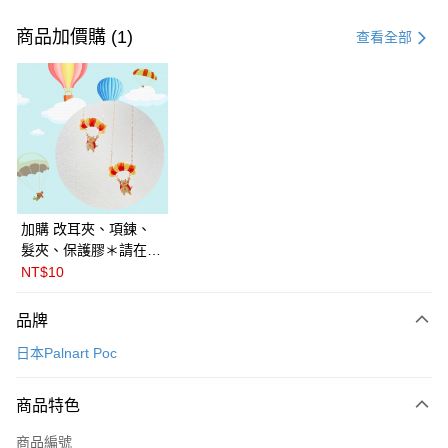
付款方式
信用卡一次付款
商品加價購 (1)
查看全部
LINE Pay
Apple Pay
悠遊付
Google Pay
全盈+PAY
加購 改耳夾、項鍊、
髮夾、保護膠＊請在訂
ATM付款
單備註商品及欲修改的
NT$10
飾品種類＊ 🇯🇵日本
運送方式
PalnartPoc + 🇬🇧英國
品牌
FABLE 寓言
付款後全家取貨
日本Palnart Poc
每筆NT$60
付款後萊爾富取貨
商品特色
每筆NT$60
商品編號