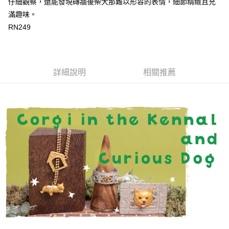
仔細觀察，還能發現磚牆後柴犬那難以形容的表情，細節精緻且充
滿趣味。
RN249
詳細說明
相關推薦