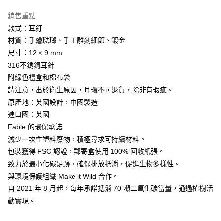
銷售重點
款式：耳釘
材質：手繪琺瑯、手工雕刻細節、鍍金
尺寸：12 × 9 mm
316不銹鋼耳針
附綠色禮盒和棉布袋
請注意，出於衛生原因，耳環不可退貨，除非有瑕疵。
原產地：英國設計，中國製造
進口國：英國
Fable 的環保承諾
減少一次性塑料廢物，積極尋求可持續材料。
包裝獲得 FSC 認證，郵寄盒使用 100% 回收紙張。
致力於最小化碳足跡，確保排放抵消，促進生物多樣性。
與環境保護組織 Make it Wild 合作。
自 2021 年 8 月起，每年承諾抵消 70 噸二氧化碳當量，通過植樹活
動實現。