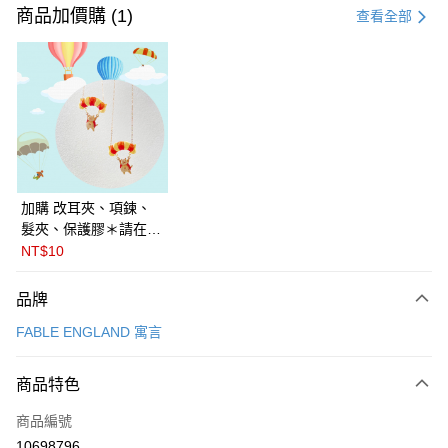
信用卡一次付款
商品加價購 (1)
查看全部
信用卡分期付款
3 期 0 利率 每期
NT$450
21家銀行
6 期 0 利率 每期
NT$225
21家銀行
合作金庫商業銀行
第一商業銀行
華南商業銀行
彰化商業銀行
合作金庫商業銀行
第一商業銀行
LINE Pay
上海商業儲蓄銀行
台北富邦商業銀行
華南商業銀行
彰化商業銀行
國泰世華商業銀行
兆豐國際商業銀行
Apple Pay
上海商業儲蓄銀行
台北富邦商業銀行
臺灣中小企業銀行
台中商業銀行
國泰世華商業銀行
兆豐國際商業銀行
加購 改耳夾、項鍊、
匯豐（台灣）商業銀行
華泰商業銀行
悠遊付
臺灣中小企業銀行
台中商業銀行
髮夾、保護膠＊請在訂
聯邦商業銀行
遠東國際商業銀行
匯豐（台灣）商業銀行
華泰商業銀行
單備註商品及欲修改的
NT$10
Google Pay
元大商業銀行
永豐商業銀行
聯邦商業銀行
遠東國際商業銀行
飾品種類＊ 🇯🇵日本
玉山商業銀行
星展（台灣）商業銀行
元大商業銀行
永豐商業銀行
PalnartPoc + 🇬🇧英國
全盈+PAY
品牌
台新國際商業銀行
中國信託商業銀行
玉山商業銀行
星展（台灣）商業銀行
FABLE 寓言
台灣樂天信用卡公司
FABLE ENGLAND 寓言
台新國際商業銀行
中國信託商業銀行
ATM付款
台灣樂天信用卡公司
運送方式
商品特色
付款後全家取貨
商品編號
每筆NT$60
10698796