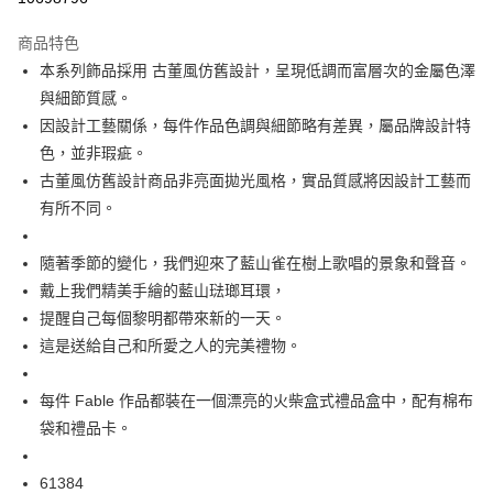
付款後萊爾富取貨
商品特色
每筆NT$60
本系列飾品採用 古董風仿舊設計，呈現低調而富層次的金屬色澤
與細節質感。
付款後7-11取貨
因設計工藝關係，每件作品色調與細節略有差異，屬品牌設計特
每筆NT$60
色，並非瑕疵。
宅配
古董風仿舊設計商品非亮面拋光風格，實品質感將因設計工藝而
每筆NT$60，滿NT$1,000(含以上)免運費
有所不同。
海外配送
查看運費
隨著季節的變化，我們迎來了藍山雀在樹上歌唱的景象和聲音。
戴上我們精美手繪的藍山琺瑯耳環，
提醒自己每個黎明都帶來新的一天。
這是送給自己和所愛之人的完美禮物。
每件 Fable 作品都裝在一個漂亮的火柴盒式禮品盒中，配有棉布
袋和禮品卡。
61384