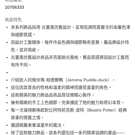
每筆NT$60
10706333
付款後萊爾富取貨
商品特色
每筆NT$60
本系列飾品採用 古董風仿舊設計，呈現低調而富層次的金屬色澤
與細節質感。
付款後7-11取貨
因設計工藝關係，每件作品色調與細節略有差異，屬品牌設計特
每筆NT$60
色，並非瑕疵。
宅配
古董風仿舊設計商品非亮面拋光風格，實品質感將因設計工藝而
每筆NT$60，滿NT$1,000(含以上)免運費
有所不同。
海外配送
查看運費
介紹迷人的傑米瑪·帕德爾鴨（Jemima Puddle-duck），
這位因其善良的性格和溫柔的精神而廣受喜愛的角色。
這款精美的魅力飾品由高品質琺瑯精心製作，
擁有精緻的手工上色細節，完美捕捉了她的魅力和奇幻本質。
每一次凝視都喚起對比阿特莉克斯·波特（Beatrix Potter）經典
故事的懷舊之情，
邀請佩戴者重溫童年的魔法。
除了這款魅力飾品，該系列還包括一系列精美協調的產品——