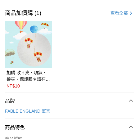
付款方式
信用卡一次付款
商品加價購 (1)
查看全部
信用卡分期付款
3 期 0 利率 每期
NT$375
21家銀行
6 期 0 利率 每期
NT$187
21家銀行
合作金庫商業銀行
第一商業銀行
華南商業銀行
彰化商業銀行
合作金庫商業銀行
第一商業銀行
LINE Pay
上海商業儲蓄銀行
台北富邦商業銀行
華南商業銀行
彰化商業銀行
國泰世華商業銀行
兆豐國際商業銀行
Apple Pay
上海商業儲蓄銀行
台北富邦商業銀行
臺灣中小企業銀行
台中商業銀行
國泰世華商業銀行
兆豐國際商業銀行
加購 改耳夾、項鍊、
匯豐（台灣）商業銀行
華泰商業銀行
悠遊付
臺灣中小企業銀行
台中商業銀行
髮夾、保護膠＊請在訂
聯邦商業銀行
遠東國際商業銀行
匯豐（台灣）商業銀行
華泰商業銀行
單備註商品及欲修改的
NT$10
Google Pay
元大商業銀行
永豐商業銀行
聯邦商業銀行
遠東國際商業銀行
飾品種類＊ 🇯🇵日本
玉山商業銀行
星展（台灣）商業銀行
元大商業銀行
永豐商業銀行
PalnartPoc + 🇬🇧英國
全盈+PAY
品牌
台新國際商業銀行
中國信託商業銀行
玉山商業銀行
星展（台灣）商業銀行
FABLE 寓言
台灣樂天信用卡公司
FABLE ENGLAND 寓言
台新國際商業銀行
中國信託商業銀行
ATM付款
台灣樂天信用卡公司
運送方式
商品特色
付款後全家取貨
商品編號