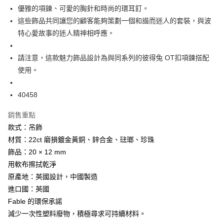
優雅的項鍊、可愛的胸針和時尚的環耳釘。
這些飾品共同讓您的顧客能夠策劃一個和諧而迷人的套裝，與波
特心愛故事的迷人精神相呼應。
請注意，這款魅力飾品設計為與同系列的彼得兔 OT扣項鍊搭配
使用。
40458
銷售重點
款式：吊飾
材質：22ct 磨損鍍金黃銅、鋅合金、琺瑯、珍珠
飾品：20 × 12 mm
用軟布擦拭乾淨
原產地：英國設計，中國製造
進口國：英國
Fable 的環保承諾
減少一次性塑料廢物，積極尋求可持續材料。