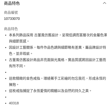
運送方式
商品特色
付款後全家取貨
商品編號
每筆NT$60
10733070
付款後萊爾富取貨
商品特色
每筆NT$60
本系列飾品採用 古董風仿舊設計，呈現低調而富層次的金屬色澤
與細節質感。
付款後7-11取貨
因設計工藝關係，每件作品色調與細節略有差異，屬品牌設計特
每筆NT$60
色，並非瑕疵。
宅配
古董風仿舊設計商品非亮面拋光風格，實品質感將因設計工藝而
每筆NT$60，滿NT$1,000(含以上)免運費
有所不同。
海外配送
查看運費
這款精緻的金色戒指，環繞著手工彩繪的勿忘我花，形成永恆的
擁抱。
這枚戒指捕捉了永恆愛情的精髓以及自然的持久之美。
40318