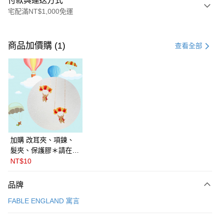
付款與運送方式
宅配滿NT$1,000免運
付款方式
信用卡一次付款
商品加價購 (1)
查看全部
信用卡分期付款
3 期 0 利率 每期
NT$375
21家銀行
6 期 0 利率 每期
NT$187
21家銀行
合作金庫商業銀行
第一商業銀行
華南商業銀行
彰化商業銀行
合作金庫商業銀行
第一商業銀行
LINE Pay
上海商業儲蓄銀行
台北富邦商業銀行
華南商業銀行
彰化商業銀行
國泰世華商業銀行
兆豐國際商業銀行
Apple Pay
上海商業儲蓄銀行
台北富邦商業銀行
臺灣中小企業銀行
台中商業銀行
國泰世華商業銀行
兆豐國際商業銀行
加購 改耳夾、項鍊、
匯豐（台灣）商業銀行
華泰商業銀行
悠遊付
臺灣中小企業銀行
台中商業銀行
髮夾、保護膠＊請在訂
聯邦商業銀行
遠東國際商業銀行
匯豐（台灣）商業銀行
華泰商業銀行
單備註商品及欲修改的
NT$10
Google Pay
元大商業銀行
永豐商業銀行
聯邦商業銀行
遠東國際商業銀行
飾品種類＊ 🇯🇵日本
玉山商業銀行
星展（台灣）商業銀行
元大商業銀行
永豐商業銀行
PalnartPoc + 🇬🇧英國
全盈+PAY
品牌
台新國際商業銀行
中國信託商業銀行
玉山商業銀行
星展（台灣）商業銀行
FABLE 寓言
台灣樂天信用卡公司
FABLE ENGLAND 寓言
台新國際商業銀行
中國信託商業銀行
ATM付款
台灣樂天信用卡公司