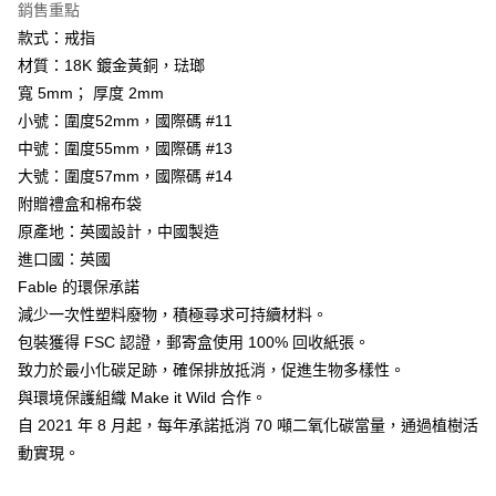
銷售重點
款式：戒指
材質：18K 鍍金黃銅，琺瑯
寬 5mm； 厚度 2mm
小號：圍度52mm，國際碼 #11
中號：圍度55mm，國際碼 #13
大號：圍度57mm，國際碼 #14
附贈禮盒和棉布袋
原產地：英國設計，中國製造
進口國：英國
Fable 的環保承諾
減少一次性塑料廢物，積極尋求可持續材料。
包裝獲得 FSC 認證，郵寄盒使用 100% 回收紙張。
致力於最小化碳足跡，確保排放抵消，促進生物多樣性。
與環境保護組織 Make it Wild 合作。
自 2021 年 8 月起，每年承諾抵消 70 噸二氧化碳當量，通過植樹活
動實現。