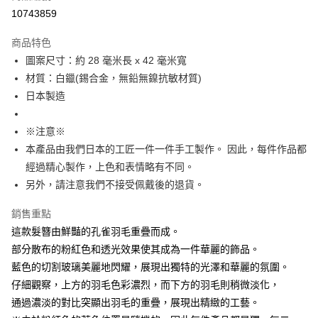
付款後7-11取貨
10743859
每筆NT$60
商品特色
宅配
圖案尺寸：約 28 毫米長 x 42 毫米寬
每筆NT$60，滿NT$1,000(含以上)免運費
材質：白鑞(錫合金，無鉛無鎳抗敏材質)
日本製造
海外配送
查看運費
※注意※
本產品由我們日本的工匠一件一件手工製作。 因此，每件作品都
經過精心製作，上色和表情略有不同。
另外，請注意我們不接受佩戴後的退貨。
銷售重點
這款髮簪由鮮豔的孔雀羽毛重疊而成。
部分散布的粉紅色和透光效果使其成為一件華麗的飾品。
藍色的切割玻璃美麗地閃耀，展現出獨特的光澤和華麗的氛圍。
仔細觀察，上方的羽毛色彩濃烈，而下方的羽毛則稍微淡化，
通過濃淡的對比突顯出羽毛的重疊，展現出精緻的工藝。