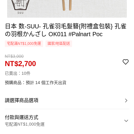
日本 数-SUU- 孔雀羽毛髮簪{附禮盒包裝} 孔雀
の羽根かんざし OK011 #Palnart Poc
宅配滿NT$1,000免運
國家/地區配送
NT$3,000
NT$2,700
已賣出：10件
預購商品：預計 14 個工作天出貨
請選擇商品選項
付款與運送方式
宅配滿NT$1,000免運