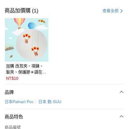
付款方式
信用卡一次付款
商品加價購 (1)
查看全部
LINE Pay
Apple Pay
悠遊付
Google Pay
全盈+PAY
加購 改耳夾、項鍊、
髮夾、保護膠＊請在訂
ATM付款
單備註商品及欲修改的
NT$10
飾品種類＊ 🇯🇵日本
運送方式
PalnartPoc + 🇬🇧英國
品牌
FABLE 寓言
付款後全家取貨
日本Palnart Poc
日本 数-SUU
每筆NT$60
付款後萊爾富取貨
商品特色
每筆NT$60
商品編號