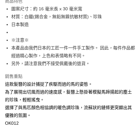
商品特色
宅配
圖案尺寸：約 16 毫米長 x 30 毫米寬
每筆NT$60，滿NT$1,000(含以上)免運費
材質：白鑞(錫合金，無鉛無鎳抗敏材質)、珍珠
日本製造
海外配送
查看運費
※注意※
本產品由我們日本的工匠一件一件手工製作。 因此，每件作品都
經過精心製作，上色和表情略有不同。
另外，請注意我們不接受佩戴後的退貨。
銷售重點
這款髮簪的設計捕捉了疾駆而過的馬的姿態。
為了展現出切風而過的速度感，髮簪上懸掛著模擬馬蹄揚起的塵土
的珍珠，輕輕搖曳。
選擇了與馬匹顏色相協調的暖色調珍珠，流蘇狀的鏈條更突顯出其
優雅的氛圍。
OK012