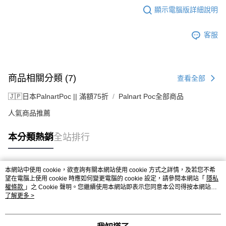
顯示電腦版詳細說明
客服
商品相關分類 (7)
查看全部
🇯🇵日本PalnartPoc || 滿額75折
Palnart Poc全部商品
人氣商品推薦
本分類熱銷
全站排行
本網站中使用 cookie，欲查詢有關本網站使用 cookie 方式之詳情，及若您不希
熱門標籤
望在電腦上使用 cookie 時應如何變更電腦的 cookie 設定，請參閱本網站「
隱私
權條款
」之 Cookie 聲明。您繼續使用本網站即表示您同意本公司得按本網站使
用條款之 Cookie 聲明使用 cookie。
了解更多 >