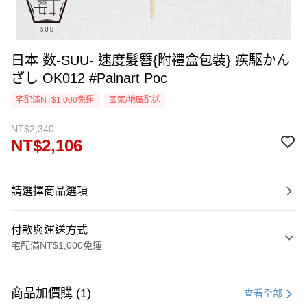
日本 数-SUU- 速度髮簪{附禮盒包裝} 疾駆かん
ざし OK012 #Palnart Poc
宅配滿NT$1,000免運
國家/地區配送
NT$2,340
NT$2,106
請選擇商品選項
付款與運送方式
宅配滿NT$1,000免運
付款方式
信用卡一次付款
商品加價購 (1)
查看全部