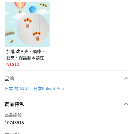
LINE Pay
Apple Pay
悠遊付
Google Pay
全盈+PAY
加購 改耳夾、項鍊、
髮夾、保護膠＊請在訂
ATM付款
單備註商品及欲修改的
NT$10
飾品種類＊ 🇯🇵日本
運送方式
PalnartPoc + 🇬🇧英國
品牌
FABLE 寓言
付款後全家取貨
日本 数-SUU
日本Palnart Poc
每筆NT$60
付款後萊爾富取貨
商品特色
每筆NT$60
商品編號
付款後7-11取貨
10743915
每筆NT$60