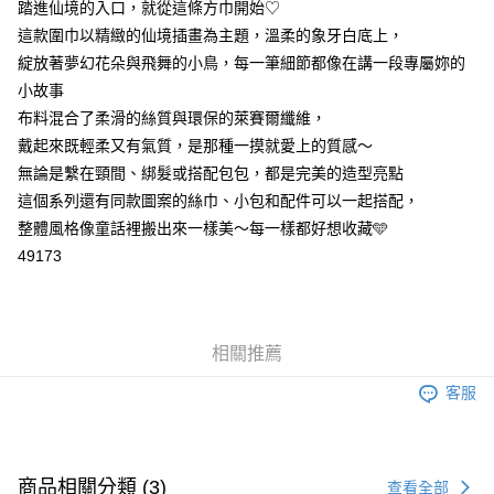
踏進仙境的入口，就從這條方巾開始♡
這款圍巾以精緻的仙境插畫為主題，溫柔的象牙白底上，
綻放著夢幻花朵與飛舞的小鳥，每一筆細節都像在講一段專屬妳的
小故事
布料混合了柔滑的絲質與環保的萊賽爾纖維，
戴起來既輕柔又有氣質，是那種一摸就愛上的質感～
無論是繫在頸間、綁髮或搭配包包，都是完美的造型亮點
這個系列還有同款圖案的絲巾、小包和配件可以一起搭配，
整體風格像童話裡搬出來一樣美～每一樣都好想收藏🩵
49173
相關推薦
客服
商品相關分類 (3)
查看全部