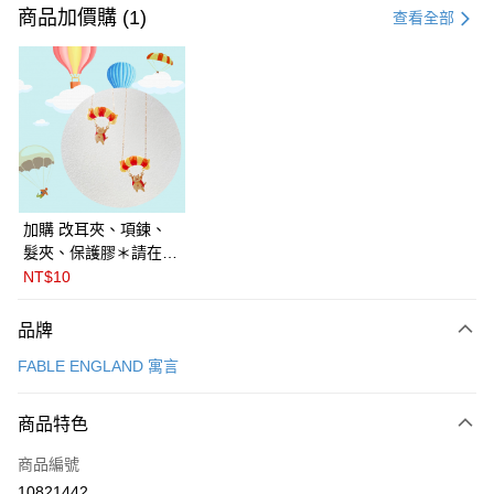
信用卡一次付款
商品加價購 (1)
查看全部
信用卡分期付款
3 期 0 利率 每期
NT$750
21家銀行
6 期 0 利率 每期
NT$375
21家銀行
合作金庫商業銀行
第一商業銀行
華南商業銀行
彰化商業銀行
合作金庫商業銀行
第一商業銀行
LINE Pay
上海商業儲蓄銀行
台北富邦商業銀行
華南商業銀行
彰化商業銀行
國泰世華商業銀行
兆豐國際商業銀行
Apple Pay
上海商業儲蓄銀行
台北富邦商業銀行
臺灣中小企業銀行
台中商業銀行
國泰世華商業銀行
兆豐國際商業銀行
加購 改耳夾、項鍊、
匯豐（台灣）商業銀行
華泰商業銀行
悠遊付
臺灣中小企業銀行
台中商業銀行
髮夾、保護膠＊請在訂
聯邦商業銀行
遠東國際商業銀行
匯豐（台灣）商業銀行
華泰商業銀行
單備註商品及欲修改的
NT$10
Google Pay
元大商業銀行
永豐商業銀行
聯邦商業銀行
遠東國際商業銀行
飾品種類＊ 🇯🇵日本
玉山商業銀行
星展（台灣）商業銀行
元大商業銀行
永豐商業銀行
PalnartPoc + 🇬🇧英國
全盈+PAY
品牌
台新國際商業銀行
中國信託商業銀行
玉山商業銀行
星展（台灣）商業銀行
FABLE 寓言
台灣樂天信用卡公司
FABLE ENGLAND 寓言
台新國際商業銀行
中國信託商業銀行
ATM付款
台灣樂天信用卡公司
運送方式
商品特色
付款後全家取貨
商品編號
每筆NT$60
10821442