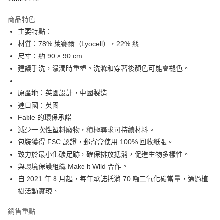
付款後萊爾富取貨
商品特色
每筆NT$60
主要特點：
材質：78% 萊賽爾（Lyocell），22% 絲
付款後7-11取貨
尺寸：約 90 × 90 cm
每筆NT$60
建議手洗，濕潤時重塑。洗滌和穿著後顏色可能會褪色。
宅配
每筆NT$60，滿NT$1,000(含以上)免運費
原產地：英國設計，中國製造
進口國：英國
海外配送
查看運費
Fable 的環保承諾
減少一次性塑料廢物，積極尋求可持續材料。
包裝獲得 FSC 認證，郵寄盒使用 100% 回收紙張。
致力於最小化碳足跡，確保排放抵消，促進生物多樣性。
與環境保護組織 Make it Wild 合作。
自 2021 年 8 月起，每年承諾抵消 70 噸二氧化碳當量，通過植
樹活動實現。
銷售重點