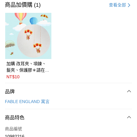
信用卡一次付款
商品加價購 (1)
查看全部
信用卡分期付款
3 期 0 利率 每期
NT$487
21家銀行
6 期 0 利率 每期
NT$243
21家銀行
合作金庫商業銀行
第一商業銀行
華南商業銀行
彰化商業銀行
合作金庫商業銀行
第一商業銀行
LINE Pay
上海商業儲蓄銀行
台北富邦商業銀行
華南商業銀行
彰化商業銀行
國泰世華商業銀行
兆豐國際商業銀行
Apple Pay
上海商業儲蓄銀行
台北富邦商業銀行
臺灣中小企業銀行
台中商業銀行
國泰世華商業銀行
兆豐國際商業銀行
加購 改耳夾、項鍊、
匯豐（台灣）商業銀行
華泰商業銀行
悠遊付
臺灣中小企業銀行
台中商業銀行
髮夾、保護膠＊請在訂
聯邦商業銀行
遠東國際商業銀行
匯豐（台灣）商業銀行
華泰商業銀行
單備註商品及欲修改的
NT$10
Google Pay
元大商業銀行
永豐商業銀行
聯邦商業銀行
遠東國際商業銀行
飾品種類＊ 🇯🇵日本
玉山商業銀行
星展（台灣）商業銀行
元大商業銀行
永豐商業銀行
PalnartPoc + 🇬🇧英國
全盈+PAY
品牌
台新國際商業銀行
中國信託商業銀行
玉山商業銀行
星展（台灣）商業銀行
FABLE 寓言
台灣樂天信用卡公司
FABLE ENGLAND 寓言
台新國際商業銀行
中國信託商業銀行
ATM付款
台灣樂天信用卡公司
運送方式
商品特色
付款後全家取貨
商品編號
每筆NT$60
10982216