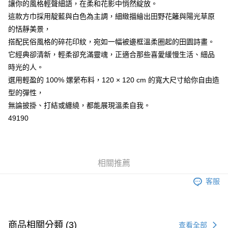
讓你的風格輕聲細語，在柔和花影中悄然綻放。
這款方巾採用靛藍與白色為主調，細緻描繪出田野花籬與陽光草原
的恬靜美景，
搭配民俗風格的碎花印紋，宛如一幅被邊框溫柔圈起的田園詩畫。
它經典卻清新，輕柔卻充滿靈魂，正適合那些喜愛緩慢生活、細品
時光的人。
選用輕盈的 100% 嫘縈布料，120 × 120 cm 的寬大尺寸給你自由造
型的彈性，
無論披掛、打結或纏繞，都能展現溫柔自我。
49190
相關推薦
客服
商品相關分類 (3)
查看全部