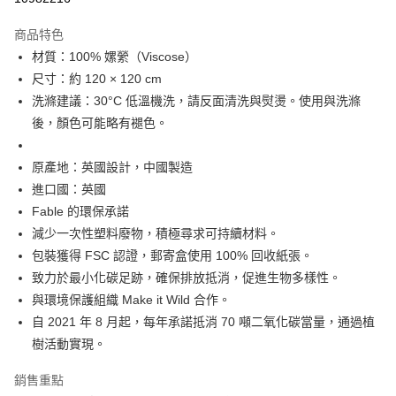
付款後萊爾富取貨
商品特色
每筆NT$60
材質：100% 嫘縈（Viscose）
尺寸：約 120 × 120 cm
付款後7-11取貨
洗滌建議：30°C 低溫機洗，請反面清洗與熨燙。使用與洗滌
每筆NT$60
後，顏色可能略有褪色。
宅配
每筆NT$60，滿NT$1,000(含以上)免運費
原產地：英國設計，中國製造
進口國：英國
海外配送
查看運費
Fable 的環保承諾
減少一次性塑料廢物，積極尋求可持續材料。
包裝獲得 FSC 認證，郵寄盒使用 100% 回收紙張。
致力於最小化碳足跡，確保排放抵消，促進生物多樣性。
與環境保護組織 Make it Wild 合作。
自 2021 年 8 月起，每年承諾抵消 70 噸二氧化碳當量，通過植
樹活動實現。
銷售重點