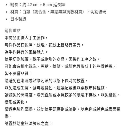
鏈長：約 42 cm + 5 cm 延長鍊
材質：白鑞（錫合金，無鉛無鎳抗敏材質）、切割玻璃
日本製造
銷售重點
本商品由職人手工製作，
每件作品在色澤、紋理、花紋上皆略有差異，
為手作特有的風格魅力。
使用切割玻璃、珠子或樹脂的商品，因製作工序之故，
可能會有細小氣泡、黑點、線條，或顏色與形狀上的些微差異，
皆不影響品質。
請避免在潮濕或沾染污漬的狀態下長時間放置，
以免造成生鏽、發霉或變色。建議配戴後以柔軟布料輕拭。
請避免於高濕度、陽光直射或水氣較多的環境下存放，以免變色、
變形或劣化。
請避免強烈摩擦，並勿使用研磨劑或溶劑，以免造成掉色或表面損
傷。
請置於幼童無法觸及之處。