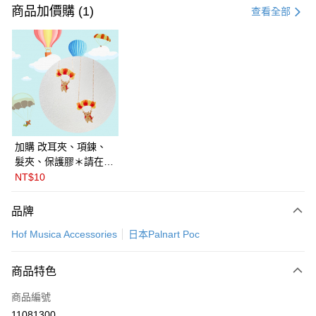
信用卡一次付款
商品加價購 (1)
查看全部
LINE Pay
Apple Pay
悠遊付
Google Pay
全盈+PAY
加購 改耳夾、項鍊、
髮夾、保護膠＊請在訂
ATM付款
單備註商品及欲修改的
NT$10
飾品種類＊ 🇯🇵日本
運送方式
PalnartPoc + 🇬🇧英國
品牌
FABLE 寓言
付款後全家取貨
Hof Musica Accessories
日本Palnart Poc
每筆NT$60
付款後萊爾富取貨
商品特色
每筆NT$60
商品編號
付款後7-11取貨
11081300