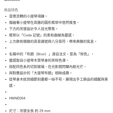
每筆NT$60
商品特色
宅配
音樂流轉的小提琴項鍊。
每筆NT$60，滿NT$1,000(含以上)免運費
描繪著小提琴在高雅的圓形框架中悠然搖曳，
下方的吊墜設計令人目光聚焦。
海外配送
查看運費
框架以「Coda 記號」的柔和曲線為靈感，
上方飾有精緻的高音譜號與八分音符，帶來典雅的氣息。
名稱中的「布朗（Brun）」源自法文，意為「棕色」，
靈感取自小提琴木質琴身的茶棕色澤。
搭配同色系的切割玻璃，在光影間閃耀內斂光芒，
與對應設計的「大提琴布朗」相映成趣。
從琴身木紋到細節刻畫都一絲不苟，展現出手工飾品的細膩與美
感。
HMNE004
尺寸：吊墜全長 約 29 mm