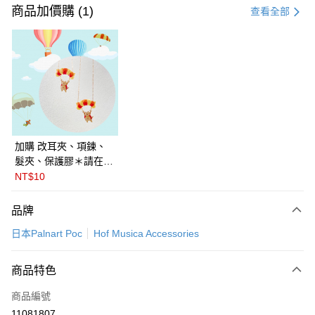
信用卡一次付款
商品加價購 (1)
查看全部
LINE Pay
Apple Pay
悠遊付
Google Pay
全盈+PAY
加購 改耳夾、項鍊、
髮夾、保護膠＊請在訂
ATM付款
單備註商品及欲修改的
NT$10
飾品種類＊ 🇯🇵日本
運送方式
PalnartPoc + 🇬🇧英國
品牌
FABLE 寓言
付款後全家取貨
日本Palnart Poc
Hof Musica Accessories
每筆NT$60
付款後萊爾富取貨
商品特色
每筆NT$60
商品編號
付款後7-11取貨
11081807