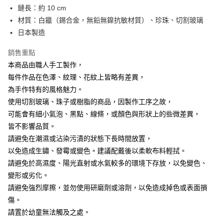
鏈長：約 10 cm
材質：白鑞（錫合金，無鉛無鎳抗敏材質）、珍珠、切割玻璃
日本製造
銷售重點
本商品由職人手工製作，
每件作品在色澤、紋理、花紋上皆略有差異，
為手作特有的風格魅力。
使用切割玻璃、珠子或樹脂的商品，因製作工序之故，
可能會有細小氣泡、黑點、線條，或顏色與形狀上的些微差異，
皆不影響品質。
請避免在潮濕或沾染污漬的狀態下長時間放置，
以免造成生鏽、發霉或變色。建議配戴後以柔軟布料輕拭。
請避免於高濕度、陽光直射或水氣較多的環境下存放，以免變色、
變形或劣化。
請避免強烈摩擦，並勿使用研磨劑或溶劑，以免造成掉色或表面損
傷。
請置於幼童無法觸及之處。