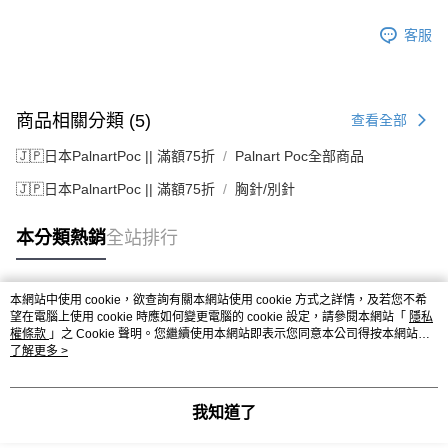
客服
商品相關分類 (5)
查看全部
🇯🇵日本PalnartPoc || 滿額75折
Palnart Poc全部商品
🇯🇵日本PalnartPoc || 滿額75折
胸針/別針
本分類熱銷
全站排行
本網站中使用 cookie，欲查詢有關本網站使用 cookie 方式之詳情，及若您不希
熱門標籤
望在電腦上使用 cookie 時應如何變更電腦的 cookie 設定，請參閱本網站「
隱私
權條款
」之 Cookie 聲明。您繼續使用本網站即表示您同意本公司得按本網站使
用條款之 Cookie 聲明使用 cookie。
了解更多 >
我知道了