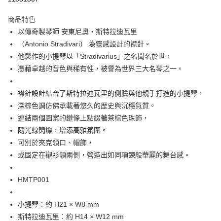
每筆NT$60
商品特色
宅配
以傳奇製琴師 安東尼奧・斯特拉迪瓦里
每筆NT$60，滿NT$1,000(含以上)免運費
（Antonio Stradivari） 為靈感設計的襟針。
他製作的小提琴以「Stradivarius」之名聞名於世，
海外配送
查看運費
憑藉卓越的音色與稀有性，被譽為世界三大名琴之一。
襟針設計結合了斯特拉迪瓦里的側臉與他親手打造的小提琴，
深棕色調仿佛承載著悠久的歷史與沉穩氣質。
連結兩個圖案的鏈條上點綴著茶棕色珠飾，
隨光線閃爍，增添高雅氛圍。
可別於夾克領口、帽飾，
或固定在襯衫領兩側，營造出如同項鍊般華麗的舞台感。
HMTP001
小提琴：約 H21 × W8 mm
斯特拉迪瓦里：約 H14 × W12 mm