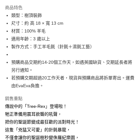
付款後萊爾富取貨
商品特色
每筆NT$60
類型：樹頂裝飾
尺寸：約 高 18 × 寬 13 cm
付款後7-11取貨
材質：100% 羊毛
每筆NT$60
適用年齡：3 歲以上
宅配
製作方式：手工羊毛氈（針氈＋濕氈工藝）
每筆NT$60，滿NT$1,000(含以上)免運費
預購商品交期約14-20個工作天，如遇英國缺貨、交期延長者將
海外配送
查看運費
另行通知。
若預購交期超過20工作天者，現貨與預購商品將拆單寄出。運費
由EvaEva負擔。
銷售重點
傳說中的「Tree-Rex」登場啦！
牠正準備用震耳欲聾的吼聲，
把你的聖誕節變成最狂歡的派對時光！
這隻「兇猛又可愛」的針氈暴龍，
不僅會讓你的聖誕樹秒變侏羅紀樂園，