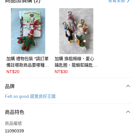
商品加價購 (2)
查看全部
信用卡分期付款
3 期 0 利率 每期
NT$311
21家銀行
6 期 0 利率 每期
NT$155
21家銀行
合作金庫商業銀行
第一商業銀行
華南商業銀行
彰化商業銀行
合作金庫商業銀行
第一商業銀行
LINE Pay
上海商業儲蓄銀行
台北富邦商業銀行
華南商業銀行
彰化商業銀行
國泰世華商業銀行
兆豐國際商業銀行
Apple Pay
上海商業儲蓄銀行
台北富邦商業銀行
臺灣中小企業銀行
台中商業銀行
國泰世華商業銀行
兆豐國際商業銀行
加購 禮物包裝 *請訂單
加購 換粗棉線、愛心
匯豐（台灣）商業銀行
華泰商業銀行
悠遊付
臺灣中小企業銀行
台中商業銀行
備註哪款商品要哪種包
鑰匙圈、龍蝦釦鑰匙圈
聯邦商業銀行
遠東國際商業銀行
匯豐（台灣）商業銀行
華泰商業銀行
裝* 🇬🇧英國Felt so
( 三款可選) ＊請在訂
NT$20
NT$30
Google Pay
元大商業銀行
永豐商業銀行
聯邦商業銀行
遠東國際商業銀行
good感覺良好王國
單備註商品及欲更換的
玉山商業銀行
星展（台灣）商業銀行
元大商業銀行
永豐商業銀行
吊飾種類＊英國 Felt
全盈+PAY
品牌
台新國際商業銀行
中國信託商業銀行
玉山商業銀行
星展（台灣）商業銀行
so good 感覺良好王國
台灣樂天信用卡公司
Felt so good 感覺良好王國
台新國際商業銀行
中國信託商業銀行
ATM付款
台灣樂天信用卡公司
運送方式
商品特色
付款後全家取貨
商品編號
每筆NT$60
11090339