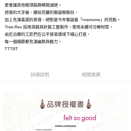
更會讓其他樹頂裝飾瞬間滅絕。
誇張的大牙齒、繽紛亮麗的聖誕樹裝扮，
加上充滿喜感的表情，絕對是今年聖誕最「roarsome」的亮點。
Tree-Rex 採用濕氈與針氈工藝製作，使用永續可分解材質，
由尼泊爾的工匠們在公平貿易環境下細心打造，
每一個細節都充滿幽默與魅力。
TTTRT
詳細說明
相關推薦