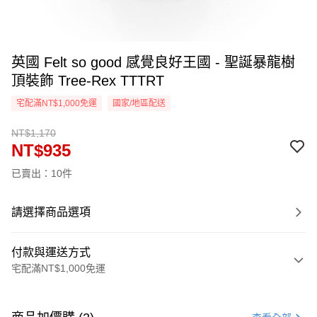
英國 Felt so good 感覺良好王國 - 聖誕暴龍樹
頂裝飾 Tree-Rex TTTRT
宅配滿NT$1,000免運
國家/地區配送
NT$1,170
NT$935
已賣出：10件
請選擇商品選項
付款與運送方式
宅配滿NT$1,000免運
付款方式
信用卡一次付款