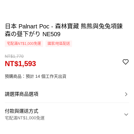
日本 Palnart Poc - 森林寶藏 熊熊與兔兔項鍊
森の昼下がり NE509
宅配滿NT$1,000免運
國家/地區配送
NT$1,770
NT$1,593
預購商品：預計 14 個工作天出貨
請選擇商品選項
付款與運送方式
宅配滿NT$1,000免運
付款方式