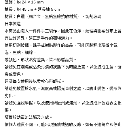
墜飾：約 24 × 15 mm
鍊長：約 45 cm + 延長鍊 5 cm
材質：白鑞（錫合金，無鉛無鎳抗敏材質）、切割玻璃
日本製造
本商品由職人一件件手工製作，因此在色澤、紋理與圖案分布上會
有些許差異，這正是手作的獨特魅力。
使用切割玻璃、珠子或樹脂製作的商品，可能因製程出現微小氣
泡、黑點、細線，
或顏色、形狀略有差異，皆不影響品質。
請避免在潮濕或沾染污漬的狀態下長時間放置，以免造成生鏽、發
霉或變色。
建議每次使用後以柔軟布料輕拭。
請避免放置於水氣、濕度高或陽光直射之處，以防止變色、變形與
劣化。
請避免強烈摩擦，以及使用研磨劑或溶劑，以免造成掉色或表面損
傷。
請置於幼童無法觸及之處。
依個人體質不同，可能出現搔癢或過敏反應，如有不適請立即停止