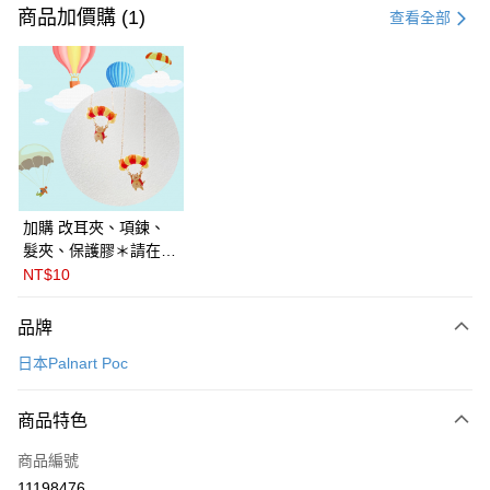
信用卡一次付款
商品加價購 (1)
查看全部
信用卡分期付款
3 期 0 利率 每期
NT$531
21家銀行
6 期 0 利率 每期
NT$265
21家銀行
合作金庫商業銀行
第一商業銀行
華南商業銀行
彰化商業銀行
合作金庫商業銀行
第一商業銀行
LINE Pay
上海商業儲蓄銀行
台北富邦商業銀行
華南商業銀行
彰化商業銀行
國泰世華商業銀行
兆豐國際商業銀行
Apple Pay
上海商業儲蓄銀行
台北富邦商業銀行
臺灣中小企業銀行
台中商業銀行
國泰世華商業銀行
兆豐國際商業銀行
加購 改耳夾、項鍊、
匯豐（台灣）商業銀行
華泰商業銀行
悠遊付
臺灣中小企業銀行
台中商業銀行
髮夾、保護膠＊請在訂
聯邦商業銀行
遠東國際商業銀行
匯豐（台灣）商業銀行
華泰商業銀行
單備註商品及欲修改的
NT$10
Google Pay
元大商業銀行
永豐商業銀行
聯邦商業銀行
遠東國際商業銀行
飾品種類＊ 🇯🇵日本
玉山商業銀行
星展（台灣）商業銀行
元大商業銀行
永豐商業銀行
PalnartPoc + 🇬🇧英國
全盈+PAY
品牌
台新國際商業銀行
中國信託商業銀行
玉山商業銀行
星展（台灣）商業銀行
FABLE 寓言
台灣樂天信用卡公司
日本Palnart Poc
台新國際商業銀行
中國信託商業銀行
ATM付款
台灣樂天信用卡公司
運送方式
商品特色
付款後全家取貨
商品編號
每筆NT$60
11198476