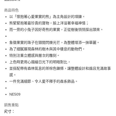
付款後萊爾富取貨
商品特色
每筆NT$60
以「懷抱著心愛果實的熊」為主角設計的項鍊。
熊緊緊抱著最珍貴的寶物，臉上洋溢著幸福神情；
付款後7-11取貨
而一旁的小兔子因好奇熊的果實，正從樹後悄悄探出頭來。
每筆NT$60
宅配
象徵果實的珠子在頸間閃爍光芒，為整體增添一抹華麗。
每筆NT$60，滿NT$1,000(含以上)免運費
為了細膩展現森林的樹木與其中棲息的動物們，
特別注重立體感與層次的雕刻。
海外配送
查看運費
上色時更用心描繪日光下的明暗對比，
並搭配帶有森林氣息的茶棕色鍊條，讓整體設計和諧且充滿故事
感。
一件充滿細節、令人愛不釋手的森系飾品。
NE509
銷售重點
尺寸：