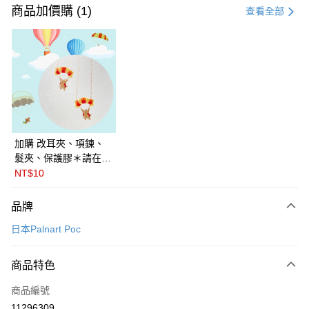
信用卡一次付款
商品加價購 (1)
查看全部
信用卡分期付款
3 期 0 利率 每期
NT$550
21家銀行
6 期 0 利率 每期
NT$275
21家銀行
合作金庫商業銀行
第一商業銀行
華南商業銀行
彰化商業銀行
合作金庫商業銀行
第一商業銀行
LINE Pay
上海商業儲蓄銀行
台北富邦商業銀行
華南商業銀行
彰化商業銀行
國泰世華商業銀行
兆豐國際商業銀行
Apple Pay
上海商業儲蓄銀行
台北富邦商業銀行
臺灣中小企業銀行
台中商業銀行
國泰世華商業銀行
兆豐國際商業銀行
加購 改耳夾、項鍊、
匯豐（台灣）商業銀行
華泰商業銀行
悠遊付
臺灣中小企業銀行
台中商業銀行
髮夾、保護膠＊請在訂
聯邦商業銀行
遠東國際商業銀行
匯豐（台灣）商業銀行
華泰商業銀行
單備註商品及欲修改的
NT$10
Google Pay
元大商業銀行
永豐商業銀行
聯邦商業銀行
遠東國際商業銀行
飾品種類＊ 🇯🇵日本
玉山商業銀行
星展（台灣）商業銀行
元大商業銀行
永豐商業銀行
PalnartPoc + 🇬🇧英國
全盈+PAY
品牌
台新國際商業銀行
中國信託商業銀行
玉山商業銀行
星展（台灣）商業銀行
FABLE 寓言
台灣樂天信用卡公司
日本Palnart Poc
台新國際商業銀行
中國信託商業銀行
ATM付款
台灣樂天信用卡公司
運送方式
商品特色
付款後全家取貨
商品編號
每筆NT$60
11296309