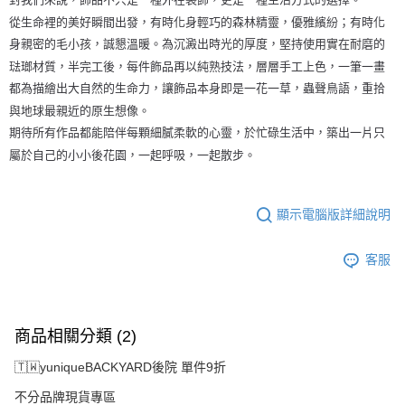
從生命裡的美好瞬間出發，有時化身輕巧的森林精靈，優雅繽紛；有時化
身親密的毛小孩，誠懇溫暖。為沉澱出時光的厚度，堅持使用實在耐磨的
琺瑯材質，半完工後，每件飾品再以純熟技法，層層手工上色，一筆一畫
都為描繪出大自然的生命力，讓飾品本身即是一花一草，蟲聲鳥語，重拾
與地球最親近的原生想像。
期待所有作品都能陪伴每顆細膩柔軟的心靈，於忙碌生活中，築出一片只
屬於自己的小小後花園，一起呼吸，一起散步。
顯示電腦版詳細說明
客服
商品相關分類 (2)
🇹🇼yuniqueBACKYARD後院 單件9折
不分品牌現貨專區