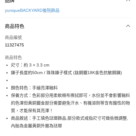
品牌
信用卡一次付款
yuniqueBACKYARD後院飾品
信用卡分期付款
3 期 0 利率 每期
NT$593
21家銀行
商品特色
6 期 0 利率 每期
NT$296
21家銀行
合作金庫商業銀行
第一商業銀行
商品編號
華南商業銀行
彰化商業銀行
合作金庫商業銀行
第一商業銀行
11327475
LINE Pay
上海商業儲蓄銀行
台北富邦商業銀行
華南商業銀行
彰化商業銀行
國泰世華商業銀行
兆豐國際商業銀行
Apple Pay
上海商業儲蓄銀行
台北富邦商業銀行
商品特色
臺灣中小企業銀行
台中商業銀行
國泰世華商業銀行
兆豐國際商業銀行
尺寸：約 3 × 3.3 cm
匯豐（台灣）商業銀行
華泰商業銀行
悠遊付
臺灣中小企業銀行
台中商業銀行
鍊子長度約50cm / 珠珠鍊子樣式 (鈦鋼鍍18K金色抗敏鋼鍊)
聯邦商業銀行
遠東國際商業銀行
匯豐（台灣）商業銀行
華泰商業銀行
Google Pay
元大商業銀行
永豐商業銀行
聯邦商業銀行
遠東國際商業銀行
玉山商業銀行
星展（台灣）商業銀行
顏色特色：手繪亮澤釉料
元大商業銀行
永豐商業銀行
全盈+PAY
台新國際商業銀行
中國信託商業銀行
玉山商業銀行
星展（台灣）商業銀行
保養方式：色彩部分用柔軟棉布擦拭即可，水份並不會影響釉料
台灣樂天信用卡公司
台新國際商業銀行
中國信託商業銀行
ATM付款
的色澤但黃銅鍍金部分需要避免汗水、有機溶劑等含有酸性的物
台灣樂天信用卡公司
質，才能保有其亮澤！
運送方式
商品敘述：手工填色琺瑯飾品,部分款式戒指尺寸可做些微調整,
內胎為金屬黃銅外層為琺瑯
付款後全家取貨
每筆NT$60