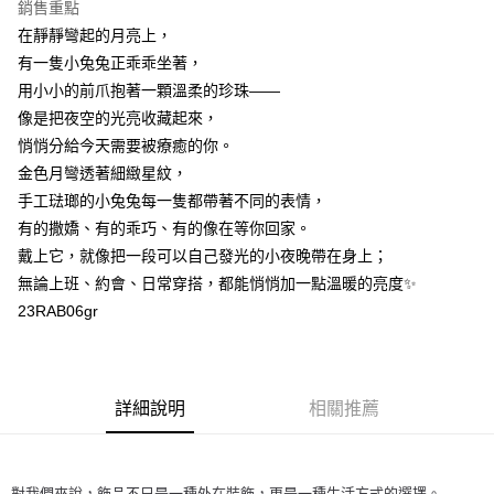
銷售重點
付款後萊爾富取貨
在靜靜彎起的月亮上，
有一隻小兔兔正乖乖坐著，
每筆NT$60
用小小的前爪抱著一顆溫柔的珍珠——
付款後7-11取貨
像是把夜空的光亮收藏起來，
每筆NT$60
悄悄分給今天需要被療癒的你。
金色月彎透著細緻星紋，
宅配
手工琺瑯的小兔兔每一隻都帶著不同的表情，
每筆NT$60，滿NT$1,000(含以上)免運費
有的撒嬌、有的乖巧、有的像在等你回家。
海外配送
查看運費
戴上它，就像把一段可以自己發光的小夜晚帶在身上；
無論上班、約會、日常穿搭，都能悄悄加一點溫暖的亮度✨
23RAB06gr
詳細說明
相關推薦
對我們來說，飾品不只是一種外在裝飾，更是一種生活方式的選擇。