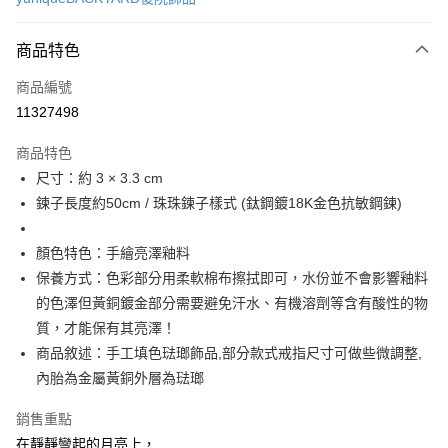
信用卡分期付款
3 期 0 利率 每期
NT$593
21家銀行
商品特色
6 期 0 利率 每期
NT$296
21家銀行
合作金庫商業銀行
第一商業銀行
商品編號
華南商業銀行
彰化商業銀行
合作金庫商業銀行
第一商業銀行
11327498
LINE Pay
上海商業儲蓄銀行
台北富邦商業銀行
華南商業銀行
彰化商業銀行
國泰世華商業銀行
兆豐國際商業銀行
Apple Pay
上海商業儲蓄銀行
台北富邦商業銀行
商品特色
臺灣中小企業銀行
台中商業銀行
國泰世華商業銀行
兆豐國際商業銀行
尺寸：約 3 × 3.3 cm
匯豐（台灣）商業銀行
華泰商業銀行
悠遊付
臺灣中小企業銀行
台中商業銀行
鍊子長度約50cm / 珠珠鍊子樣式 (鈦鋼鍍18K金色抗敏鋼鍊)
聯邦商業銀行
遠東國際商業銀行
匯豐（台灣）商業銀行
華泰商業銀行
Google Pay
元大商業銀行
永豐商業銀行
聯邦商業銀行
遠東國際商業銀行
玉山商業銀行
星展（台灣）商業銀行
顏色特色：手繪亮澤釉料
元大商業銀行
永豐商業銀行
全盈+PAY
台新國際商業銀行
中國信託商業銀行
玉山商業銀行
星展（台灣）商業銀行
保養方式：色彩部分用柔軟棉布擦拭即可，水份並不會影響釉料
台灣樂天信用卡公司
台新國際商業銀行
中國信託商業銀行
ATM付款
的色澤但黃銅鍍金部分需要避免汗水、有機溶劑等含有酸性的物
台灣樂天信用卡公司
質，才能保有其亮澤！
運送方式
商品敘述：手工填色琺瑯飾品,部分款式戒指尺寸可做些微調整,
內胎為金屬黃銅外層為琺瑯
付款後全家取貨
每筆NT$60
銷售重點
付款後萊爾富取貨
在靜靜彎起的月亮上，