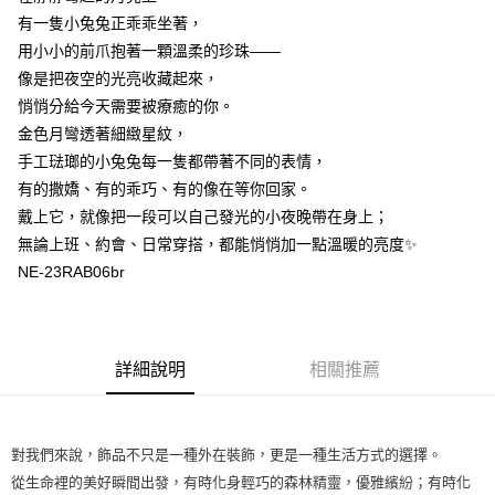
有一隻小兔兔正乖乖坐著，
每筆NT$60
用小小的前爪抱著一顆溫柔的珍珠——
付款後7-11取貨
像是把夜空的光亮收藏起來，
每筆NT$60
悄悄分給今天需要被療癒的你。
金色月彎透著細緻星紋，
宅配
手工琺瑯的小兔兔每一隻都帶著不同的表情，
每筆NT$60，滿NT$1,000(含以上)免運費
有的撒嬌、有的乖巧、有的像在等你回家。
海外配送
查看運費
戴上它，就像把一段可以自己發光的小夜晚帶在身上；
無論上班、約會、日常穿搭，都能悄悄加一點溫暖的亮度✨
NE-23RAB06br
詳細說明
相關推薦
對我們來說，飾品不只是一種外在裝飾，更是一種生活方式的選擇。
從生命裡的美好瞬間出發，有時化身輕巧的森林精靈，優雅繽紛；有時化