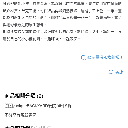
身親密的毛小孩，誠懇溫暖。為沉澱出時光的厚度，堅持使用實在耐磨的
琺瑯材質，半完工後，每件飾品再以純熟技法，層層手工上色，一筆一畫
都為描繪出大自然的生命力，讓飾品本身即是一花一草，蟲聲鳥語，重拾
與地球最親近的原生想像。
期待所有作品都能陪伴每顆細膩柔軟的心靈，於忙碌生活中，築出一片只
屬於自己的小小後花園，一起呼吸，一起散步。
顯示電腦版詳細說明
客服
商品相關分類 (2)
🇹🇼yuniqueBACKYARD後院 單件9折
不分品牌現貨專區