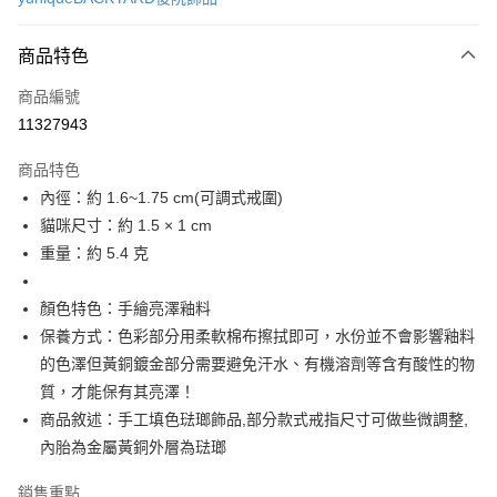
信用卡分期付款
3 期 0 利率 每期
NT$526
21家銀行
商品特色
6 期 0 利率 每期
NT$263
21家銀行
合作金庫商業銀行
第一商業銀行
商品編號
華南商業銀行
彰化商業銀行
合作金庫商業銀行
第一商業銀行
11327943
LINE Pay
上海商業儲蓄銀行
台北富邦商業銀行
華南商業銀行
彰化商業銀行
國泰世華商業銀行
兆豐國際商業銀行
Apple Pay
上海商業儲蓄銀行
台北富邦商業銀行
商品特色
臺灣中小企業銀行
台中商業銀行
國泰世華商業銀行
兆豐國際商業銀行
內徑：約 1.6~1.75 cm(可調式戒圍)
匯豐（台灣）商業銀行
華泰商業銀行
悠遊付
臺灣中小企業銀行
台中商業銀行
貓咪尺寸：約 1.5 × 1 cm
聯邦商業銀行
遠東國際商業銀行
匯豐（台灣）商業銀行
華泰商業銀行
Google Pay
元大商業銀行
永豐商業銀行
重量：約 5.4 克
聯邦商業銀行
遠東國際商業銀行
玉山商業銀行
星展（台灣）商業銀行
元大商業銀行
永豐商業銀行
全盈+PAY
台新國際商業銀行
中國信託商業銀行
玉山商業銀行
星展（台灣）商業銀行
顏色特色：手繪亮澤釉料
台灣樂天信用卡公司
台新國際商業銀行
中國信託商業銀行
ATM付款
保養方式：色彩部分用柔軟棉布擦拭即可，水份並不會影響釉料
台灣樂天信用卡公司
的色澤但黃銅鍍金部分需要避免汗水、有機溶劑等含有酸性的物
運送方式
質，才能保有其亮澤！
商品敘述：手工填色琺瑯飾品,部分款式戒指尺寸可做些微調整,
付款後全家取貨
內胎為金屬黃銅外層為琺瑯
每筆NT$60
付款後萊爾富取貨
銷售重點