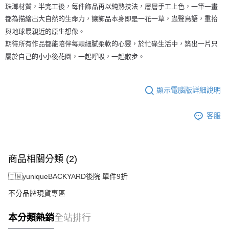
琺瑯材質，半完工後，每件飾品再以純熟技法，層層手工上色，一筆一畫
都為描繪出大自然的生命力，讓飾品本身即是一花一草，蟲聲鳥語，重拾
與地球最親近的原生想像。
期待所有作品都能陪伴每顆細膩柔軟的心靈，於忙碌生活中，築出一片只
屬於自己的小小後花園，一起呼吸，一起散步。
顯示電腦版詳細說明
客服
商品相關分類 (2)
🇹🇼yuniqueBACKYARD後院 單件9折
不分品牌現貨專區
本分類熱銷
全站排行