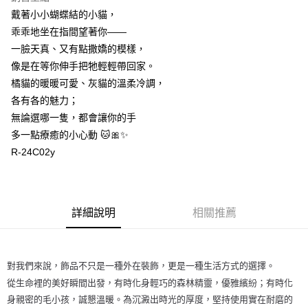
戴著小小蝴蝶結的小貓，
每筆NT$60
乖乖地坐在指間望著你——
付款後7-11取貨
一臉天真、又有點撒嬌的模樣，
每筆NT$60
像是在等你伸手把牠輕輕帶回家。
橘貓的暖暖可愛、灰貓的溫柔冷調，
宅配
各有各的魅力；
每筆NT$60，滿NT$1,000(含以上)免運費
無論選哪一隻，都會讓你的手
海外配送
查看運費
多一點療癒的小心動 🐱🎀✨
R-24C02y
詳細說明
相關推薦
對我們來說，飾品不只是一種外在裝飾，更是一種生活方式的選擇。
從生命裡的美好瞬間出發，有時化身輕巧的森林精靈，優雅繽紛；有時化
身親密的毛小孩，誠懇溫暖。為沉澱出時光的厚度，堅持使用實在耐磨的