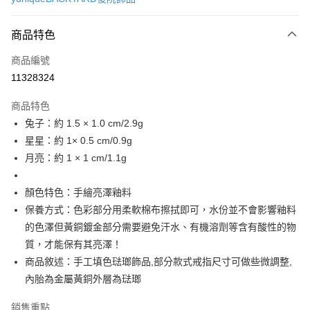
信用卡分期付款
3 期 0 利率 每期
NT$526
21家銀行
商品特色
6 期 0 利率 每期
NT$263
21家銀行
合作金庫商業銀行
第一商業銀行
商品編號
華南商業銀行
彰化商業銀行
合作金庫商業銀行
第一商業銀行
11328324
LINE Pay
上海商業儲蓄銀行
台北富邦商業銀行
華南商業銀行
彰化商業銀行
國泰世華商業銀行
兆豐國際商業銀行
Apple Pay
上海商業儲蓄銀行
台北富邦商業銀行
商品特色
臺灣中小企業銀行
台中商業銀行
國泰世華商業銀行
兆豐國際商業銀行
兔子：約 1.5 × 1.0 cm/2.9g
匯豐（台灣）商業銀行
華泰商業銀行
悠遊付
臺灣中小企業銀行
台中商業銀行
星星：約 1× 0.5 cm/0.9g
聯邦商業銀行
遠東國際商業銀行
匯豐（台灣）商業銀行
華泰商業銀行
Google Pay
元大商業銀行
永豐商業銀行
月亮：約 1 × 1 cm/1.1g
聯邦商業銀行
遠東國際商業銀行
玉山商業銀行
星展（台灣）商業銀行
元大商業銀行
永豐商業銀行
全盈+PAY
台新國際商業銀行
中國信託商業銀行
玉山商業銀行
星展（台灣）商業銀行
顏色特色：手繪亮澤釉料
台灣樂天信用卡公司
台新國際商業銀行
中國信託商業銀行
ATM付款
保養方式：色彩部分用柔軟棉布擦拭即可，水份並不會影響釉料
台灣樂天信用卡公司
的色澤但黃銅鍍金部分需要避免汗水、有機溶劑等含有酸性的物
運送方式
質，才能保有其亮澤！
商品敘述：手工填色琺瑯飾品,部分款式戒指尺寸可做些微調整,
付款後全家取貨
內胎為金屬黃銅外層為琺瑯
每筆NT$60
付款後萊爾富取貨
銷售重點