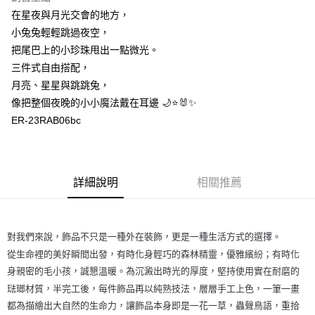
在星夜與月光交會的地方，
每筆NT$60
小兔兔輕輕跳過夜空，
付款後7-11取貨
把尾巴上的小珍珠甩出一點微光。
每筆NT$60
三件式自由搭配，
月亮、星星與跳跳兔，
宅配
像把整個夜晚的小小魔法戴在耳邊 🌙⭐🐰✨
每筆NT$60，滿NT$1,000(含以上)免運費
ER-23RAB06bc
海外配送
查看運費
詳細說明
相關推薦
對我們來說，飾品不只是一種外在裝飾，更是一種生活方式的選擇。
從生命裡的美好瞬間出發，有時化身輕巧的森林精靈，優雅繽紛；有時化
身親密的毛小孩，誠懇溫暖。為沉澱出時光的厚度，堅持使用實在耐磨的
琺瑯材質，半完工後，每件飾品再以純熟技法，層層手工上色，一筆一畫
都為描繪出大自然的生命力，讓飾品本身即是一花一草，蟲聲鳥語，重拾