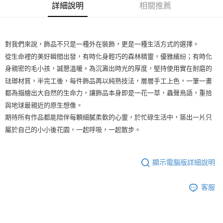
詳細說明
相關推薦
對我們來說，飾品不只是一種外在裝飾，更是一種生活方式的選擇。
從生命裡的美好瞬間出發，有時化身輕巧的森林精靈，優雅繽紛；有時化
身親密的毛小孩，誠懇溫暖。為沉澱出時光的厚度，堅持使用實在耐磨的
琺瑯材質，半完工後，每件飾品再以純熟技法，層層手工上色，一筆一畫
都為描繪出大自然的生命力，讓飾品本身即是一花一草，蟲聲鳥語，重拾
與地球最親近的原生想像。
期待所有作品都能陪伴每顆細膩柔軟的心靈，於忙碌生活中，築出一片只
屬於自己的小小後花園，一起呼吸，一起散步。
顯示電腦版詳細說明
客服