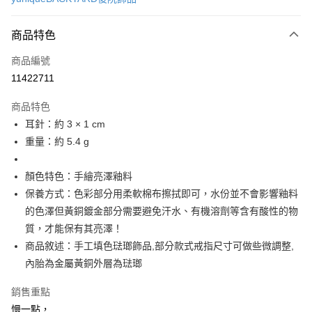
信用卡分期付款
3 期 0 利率 每期
NT$526
21家銀行
商品特色
6 期 0 利率 每期
NT$263
21家銀行
合作金庫商業銀行
第一商業銀行
商品編號
華南商業銀行
彰化商業銀行
合作金庫商業銀行
第一商業銀行
11422711
LINE Pay
上海商業儲蓄銀行
台北富邦商業銀行
華南商業銀行
彰化商業銀行
國泰世華商業銀行
兆豐國際商業銀行
Apple Pay
上海商業儲蓄銀行
台北富邦商業銀行
商品特色
臺灣中小企業銀行
台中商業銀行
國泰世華商業銀行
兆豐國際商業銀行
耳針：約 3 × 1 cm
匯豐（台灣）商業銀行
華泰商業銀行
悠遊付
臺灣中小企業銀行
台中商業銀行
重量：約 5.4 g
聯邦商業銀行
遠東國際商業銀行
匯豐（台灣）商業銀行
華泰商業銀行
Google Pay
元大商業銀行
永豐商業銀行
聯邦商業銀行
遠東國際商業銀行
玉山商業銀行
星展（台灣）商業銀行
顏色特色：手繪亮澤釉料
元大商業銀行
永豐商業銀行
全盈+PAY
台新國際商業銀行
中國信託商業銀行
玉山商業銀行
星展（台灣）商業銀行
保養方式：色彩部分用柔軟棉布擦拭即可，水份並不會影響釉料
台灣樂天信用卡公司
台新國際商業銀行
中國信託商業銀行
ATM付款
的色澤但黃銅鍍金部分需要避免汗水、有機溶劑等含有酸性的物
台灣樂天信用卡公司
質，才能保有其亮澤！
運送方式
商品敘述：手工填色琺瑯飾品,部分款式戒指尺寸可做些微調整,
內胎為金屬黃銅外層為琺瑯
付款後全家取貨
每筆NT$60
銷售重點
付款後萊爾富取貨
慢一點，