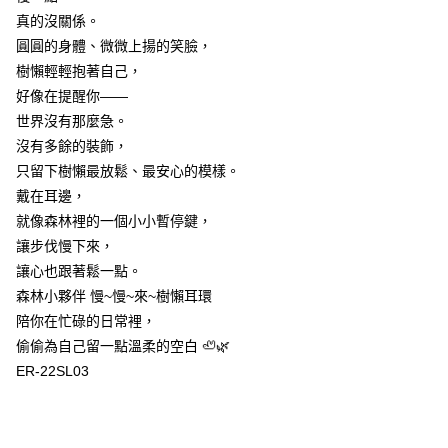
真的沒關係。
每筆NT$60
圓圓的身體、微微上揚的笑臉，
付款後7-11取貨
樹懶輕輕抱著自己，
每筆NT$60
好像在提醒你——
世界沒有那麼急。
宅配
沒有多餘的裝飾，
每筆NT$60，滿NT$1,000(含以上)免運費
只留下樹懶最放鬆、最安心的模樣。
海外配送
查看運費
戴在耳邊，
就像森林裡的一個小小暫停鍵，
讓步伐慢下來，
讓心也跟著鬆一點。
森林小夥伴 慢~慢~來~樹懶耳環
陪你在忙碌的日常裡，
偷偷為自己留一點溫柔的空白 🦥🌿
ER-22SL03