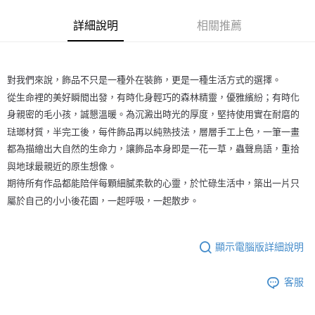
詳細說明
相關推薦
對我們來說，飾品不只是一種外在裝飾，更是一種生活方式的選擇。
從生命裡的美好瞬間出發，有時化身輕巧的森林精靈，優雅繽紛；有時化
身親密的毛小孩，誠懇溫暖。為沉澱出時光的厚度，堅持使用實在耐磨的
琺瑯材質，半完工後，每件飾品再以純熟技法，層層手工上色，一筆一畫
都為描繪出大自然的生命力，讓飾品本身即是一花一草，蟲聲鳥語，重拾
與地球最親近的原生想像。
期待所有作品都能陪伴每顆細膩柔軟的心靈，於忙碌生活中，築出一片只
屬於自己的小小後花園，一起呼吸，一起散步。
顯示電腦版詳細說明
客服