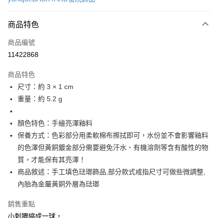
信用卡分期付款
3 期 0 利率 每期
NT$693
21家銀行
商品特色
6 期 0 利率 每期
NT$346
21家銀行
合作金庫商業銀行
第一商業銀行
商品編號
華南商業銀行
彰化商業銀行
合作金庫商業銀行
第一商業銀行
11422868
LINE Pay
上海商業儲蓄銀行
台北富邦商業銀行
華南商業銀行
彰化商業銀行
國泰世華商業銀行
兆豐國際商業銀行
Apple Pay
上海商業儲蓄銀行
台北富邦商業銀行
商品特色
臺灣中小企業銀行
台中商業銀行
國泰世華商業銀行
兆豐國際商業銀行
尺寸：約 3 × 1 cm
匯豐（台灣）商業銀行
華泰商業銀行
悠遊付
臺灣中小企業銀行
台中商業銀行
重量：約 5.2 g
聯邦商業銀行
遠東國際商業銀行
匯豐（台灣）商業銀行
華泰商業銀行
Google Pay
元大商業銀行
永豐商業銀行
聯邦商業銀行
遠東國際商業銀行
玉山商業銀行
星展（台灣）商業銀行
顏色特色：手繪亮澤釉料
元大商業銀行
永豐商業銀行
全盈+PAY
台新國際商業銀行
中國信託商業銀行
玉山商業銀行
星展（台灣）商業銀行
保養方式：色彩部分用柔軟棉布擦拭即可，水份並不會影響釉料
台灣樂天信用卡公司
台新國際商業銀行
中國信託商業銀行
ATM付款
的色澤但黃銅鍍金部分需要避免汗水、有機溶劑等含有酸性的物
台灣樂天信用卡公司
質，才能保有其亮澤！
運送方式
商品敘述：手工填色琺瑯飾品,部分款式戒指尺寸可做些微調整,
內胎為金屬黃銅外層為琺瑯
付款後全家取貨
每筆NT$60
銷售重點
付款後萊爾富取貨
小刺猬縮成一球，