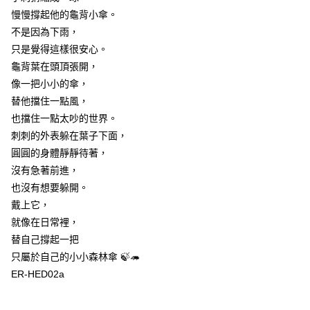
慢慢撐起他的龜背小傘。
每筆NT$60
不是因為下雨，
付款後7-11取貨
只是覺得這樣很安心。
每筆NT$60
龜背葉在頭頂張開，
像一把小小的傘，
宅配
替他擋住一點風，
每筆NT$60，滿NT$1,000(含以上)免運費
也擋住一點太吵的世界。
海外配送
查看運費
刺刺的外表躲在葉子下面，
圓圓的身體靜靜待著，
沒有急著前進，
也沒有想要躲開。
戴上它，
就像在日常裡，
替自己撐起一把
只屬於自己的小小森林傘 🍃🦔
ER-HED02a