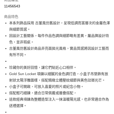
每筆NT$60
11456543
付款後萊爾富取貨
商品特色
每筆NT$60
本系列飾品採用 古董風仿舊設計，呈現低調而富層次的金屬色澤
與細節質感。
付款後7-11取貨
因設計工藝關係，每件作品色調與細節略有差異，屬品牌設計特
每筆NT$60
色，並非瑕疵。
宅配
古董風仿舊設計商品非亮面拋光風格，實品質感將因設計工藝而
每筆NT$60，滿NT$1,000(含以上)免運費
有所不同。
海外配送
查看運費
珍藏你的美好回憶，讓它們貼近心口相伴。
Gold Sun Locket 項鍊以細膩的金色調打造，小盒子吊墜飾有放
射狀太陽浮雕圖樣，搭配精緻立體壓紋細節與黃色琺瑯光芒。
小盒子可開啟，可放入喜愛的照片或紀念小物。
搭配輕巧細鍊，適合日常佩戴或層疊搭配，
這款經典項鍊為整體造型注入一抹溫暖陽光感，也非常適合作為
送禮選擇。