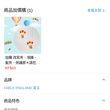
付款方式
信用卡一次付款
商品加價購 (1)
查看全部
信用卡分期付款
3 期 0 利率 每期
NT$656
21家銀行
6 期 0 利率 每期
NT$328
21家銀行
合作金庫商業銀行
第一商業銀行
華南商業銀行
彰化商業銀行
合作金庫商業銀行
第一商業銀行
LINE Pay
上海商業儲蓄銀行
台北富邦商業銀行
華南商業銀行
彰化商業銀行
國泰世華商業銀行
兆豐國際商業銀行
Apple Pay
上海商業儲蓄銀行
台北富邦商業銀行
臺灣中小企業銀行
台中商業銀行
國泰世華商業銀行
兆豐國際商業銀行
加購 改耳夾、項鍊、
匯豐（台灣）商業銀行
華泰商業銀行
悠遊付
臺灣中小企業銀行
台中商業銀行
髮夾、保護膠＊請在訂
聯邦商業銀行
遠東國際商業銀行
匯豐（台灣）商業銀行
華泰商業銀行
單備註商品及欲修改的
NT$10
Google Pay
元大商業銀行
永豐商業銀行
聯邦商業銀行
遠東國際商業銀行
飾品種類＊ 🇯🇵日本
玉山商業銀行
星展（台灣）商業銀行
元大商業銀行
永豐商業銀行
PalnartPoc + 🇬🇧英國
全盈+PAY
品牌
台新國際商業銀行
中國信託商業銀行
玉山商業銀行
星展（台灣）商業銀行
FABLE 寓言
台灣樂天信用卡公司
FABLE ENGLAND 寓言
台新國際商業銀行
中國信託商業銀行
ATM付款
台灣樂天信用卡公司
運送方式
商品特色
付款後全家取貨
商品編號