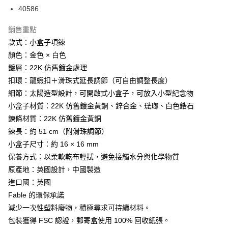
40586
銷售重點
款式：小盒子項鍊
顏色：金色 × 白色
鍍層：22K 仿舊鍍金處理
扣環：龍蝦扣＋滑珠式延長調節（可自由調整長度）
細節：太陽造型設計，可開啟式小盒子，可放入小型紀念物
小盒子材質：22K 仿舊鍍金黃銅、鋅合金、琺瑯、白色鋯石
鍊條材質：22K 仿舊鍍金黃銅
鍊長：約 51 cm（附滑珠調節）
小盒子尺寸：約 16 × 16 mm
保養方式：以柔軟乾布輕拭，避免接觸水分與化學物質
原產地：英國設計，中國製造
進口國：英國
Fable 的環保承諾
減少一次性塑料廢物，積極尋求可持續材料。
包裝獲得 FSC 認證，郵寄盒使用 100% 回收紙張。