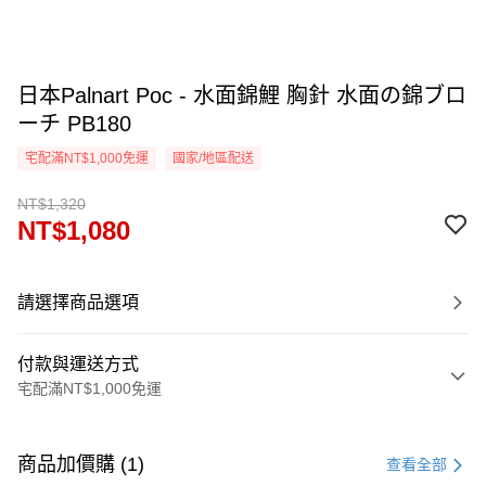
日本Palnart Poc - 水面錦鯉 胸針 水面の錦ブロ
ーチ PB180
宅配滿NT$1,000免運
國家/地區配送
NT$1,320
NT$1,080
請選擇商品選項
付款與運送方式
宅配滿NT$1,000免運
付款方式
信用卡一次付款
商品加價購 (1)
查看全部