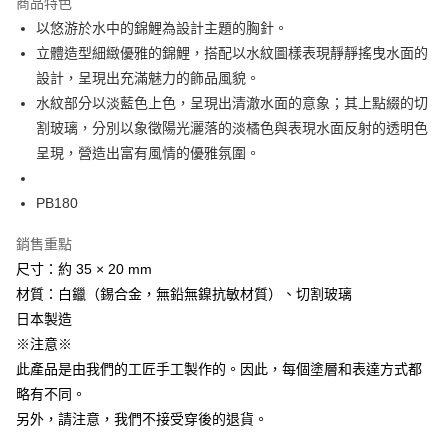
商品特色
宅配
以悠游於水中的錦鯉為設計主題的胸針。
每筆NT$60，滿NT$1,000(含以上)免運費
立體造型細緻優雅的錦鯉，搭配以水紋圖樣表現靜靜搖曳水面的
設計，呈現出充滿魅力的飾品風貌。
海外配送
查看運費
水紋部分以淡藍色上色，呈現出清澈水面的意象；其上點綴的切
割玻璃，分別以象徵陽光灑落的淡橘色與表現水面反射的透明色
呈現，營造出富有風情的優雅氛圍。
PB180
銷售重點
尺寸：約 35 × 20 mm
材質：白鑞（錫合金，無鉛無鎳抗敏材質）、切割玻璃
日本製造
※注意※
此產品是由我們的工匠手工製作的。因此，每個塗層和表達方式都
略有不同。
另外，請注意，我們不接受穿後的退貨。