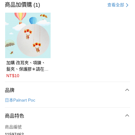
信用卡一次付款
商品加價購 (1)
查看全部
LINE Pay
Apple Pay
悠遊付
Google Pay
全盈+PAY
加購 改耳夾、項鍊、
髮夾、保護膠＊請在訂
ATM付款
單備註商品及欲修改的
NT$10
飾品種類＊ 🇯🇵日本
運送方式
PalnartPoc + 🇬🇧英國
品牌
FABLE 寓言
付款後全家取貨
日本Palnart Poc
每筆NT$60
付款後萊爾富取貨
商品特色
每筆NT$60
商品編號
付款後7-11取貨
11597462