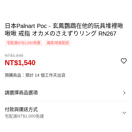
日本Palnart Poc - 玄鳳鸚鵡在他的玩具堆裡啾
啾啾 戒指 オカメのさえずりリング RN267
宅配滿NT$1,000免運
國家/地區配送
NT$1,848
NT$1,540
預購商品：預計 14 個工作天出貨
請選擇商品選項
付款與運送方式
宅配滿NT$1,000免運
付款方式