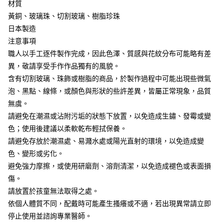
材質
黃銅、玻璃珠、切割玻璃、樹脂珍珠
日本製造
注意事項
職人以手工逐件製作完成，因此色澤、質感與花紋分布可能略有差
異，敬請享受手作作品獨有的風貌。
含有切割玻璃、珠飾或樹脂的商品，於製作過程中可能出現些微氣
泡、黑點、線條，或顏色與形狀的些許差異，皆屬正常現象，品質
無虞。
請避免在潮濕或沾附污垢的狀態下放置，以免造成生鏽、發霉或變
色；使用後建議以柔軟乾布輕拭保養。
請避免存放於潮濕處、易濺水處或陽光直射的環境，以免造成變
色、變形或劣化。
避免強力摩擦，或使用研磨劑、溶劑清潔，以免造成褪色或表面損
傷。
請放置於孩童無法取得之處。
依個人體質不同，配戴時可能產生搔癢或不適，若出現異常請立即
停止使用並諮詢專業醫師。