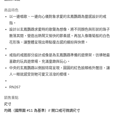
每筆NT$60
商品特色
宅配
以一邊唱歌、一邊向心儀對象求愛的玄鳳鸚鵡為靈感設計的戒
每筆NT$60，滿NT$1,000(含以上)免運費
指。
設計以玄鳳鸚鵡求愛時的歌聲為想像，將不同顏色與形狀的珠子
海外配送
查看運費
散落其間，營造出熱鬧又愉快的節奏感。再加入像雛菊般的白色
花形珠，讓整體呈現出帶點復古感的繽紛與快樂。
戒指的戒圈部分設計成像是為玄鳳鸚鵡準備的遊樂架，彷彿牠最
喜歡的玩具遊樂場，充滿童趣與玩心。
中央的玄鳳鸚鵡以側臉特寫呈現，圓圓的紅色臉頰格外醒目，讓
人一眼就感受到牠可愛又活潑的模樣。
RN267
銷售重點
尺寸
均碼（國際圍 #11 為基準）// 開口戒可微調尺寸