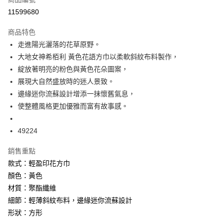
每筆NT$60
11599680
付款後萊爾富取貨
商品特色
每筆NT$60
走進陽光灑落的花草原野。
大地女神希栢利 黃色花語方巾以柔軟斜紋布料製作，
付款後7-11取貨
綻放著明亮的粉色與黃色花朵圖案，
每筆NT$60
展現大自然盛放時的迷人景致。
宅配
邊緣迷你流蘇設計增添一抹懷舊氣息，
每筆NT$60，滿NT$1,000(含以上)免運費
使整體風格更加優雅而富有故事感。
海外配送
查看運費
49224
銷售重點
款式：輕盈印花方巾
顏色：黃色
材質：聚酯纖維
細節：輕薄斜紋布料，邊緣迷你流蘇設計
形狀：方形