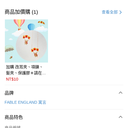
付款方式
信用卡一次付款
商品加價購 (1)
查看全部
信用卡分期付款
3 期 0 利率 每期
NT$656
21家銀行
6 期 0 利率 每期
NT$328
21家銀行
合作金庫商業銀行
第一商業銀行
華南商業銀行
彰化商業銀行
合作金庫商業銀行
第一商業銀行
LINE Pay
上海商業儲蓄銀行
台北富邦商業銀行
華南商業銀行
彰化商業銀行
國泰世華商業銀行
兆豐國際商業銀行
Apple Pay
上海商業儲蓄銀行
台北富邦商業銀行
臺灣中小企業銀行
台中商業銀行
國泰世華商業銀行
兆豐國際商業銀行
加購 改耳夾、項鍊、
匯豐（台灣）商業銀行
華泰商業銀行
悠遊付
臺灣中小企業銀行
台中商業銀行
髮夾、保護膠＊請在訂
聯邦商業銀行
遠東國際商業銀行
匯豐（台灣）商業銀行
華泰商業銀行
單備註商品及欲修改的
NT$10
Google Pay
元大商業銀行
永豐商業銀行
聯邦商業銀行
遠東國際商業銀行
飾品種類＊ 🇯🇵日本
玉山商業銀行
星展（台灣）商業銀行
元大商業銀行
永豐商業銀行
PalnartPoc + 🇬🇧英國
全盈+PAY
品牌
台新國際商業銀行
中國信託商業銀行
玉山商業銀行
星展（台灣）商業銀行
FABLE 寓言
台灣樂天信用卡公司
FABLE ENGLAND 寓言
台新國際商業銀行
中國信託商業銀行
ATM付款
台灣樂天信用卡公司
運送方式
商品特色
付款後全家取貨
商品編號