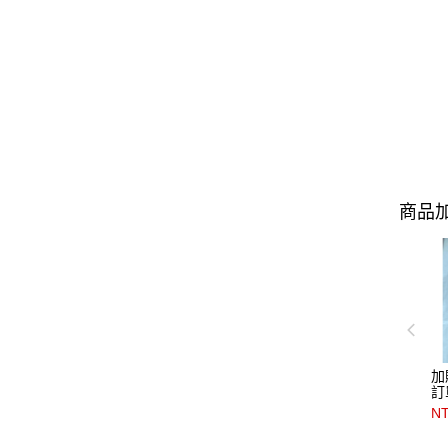
商品加
加
訂
要
N
英國
感