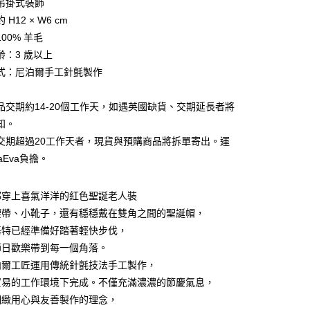
吊掛式裝飾
業儲蓄銀行
台北富邦商業銀行
小企業銀行
台中商業銀行
H12 × W6 cm
華商業銀行
兆豐國際商業銀行
台灣）商業銀行
華泰商業銀行
小企業銀行
台中商業銀行
00% 羊毛
業銀行
遠東國際商業銀行
台灣）商業銀行
華泰商業銀行
齡：3 歲以上
y
業銀行
永豐商業銀行
業銀行
遠東國際商業銀行
式：尼泊爾手工針氈製作
業銀行
星展（台灣）商業銀行
業銀行
永豐商業銀行
際商業銀行
中國信託商業銀行
業銀行
星展（台灣）商業銀行
天信用卡公司
品交期約14-20個工作天，如遇英國缺貨、交期延長者將
際商業銀行
中國信託商業銀行
天信用卡公司
知。
交期超過20工作天者，現貨與預購商品將拆單寄出。運
aEva負擔。
家取貨
都穿上喜氣洋洋的紅色聖誕老人裝
0
腰帶、小靴子，還有穩穩戴在雙角之間的聖誕帽，
爾富取貨
基特已經準備好踏著輕快步伐，
0
節日歡樂帶到每一個角落。
泊爾工匠運用傳統針氈技法手工製作，
1取貨
貿易的工作環境下完成。不僅充滿濃濃的節慶氣息，
0
細緻用心與友善製作的理念，