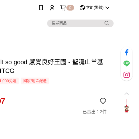
0
中文 (繁體)
lt so good 感覺良好王國 - 聖誕山羊基
ITCG
1,000免運
國家/地區配送
07
已賣出：2件