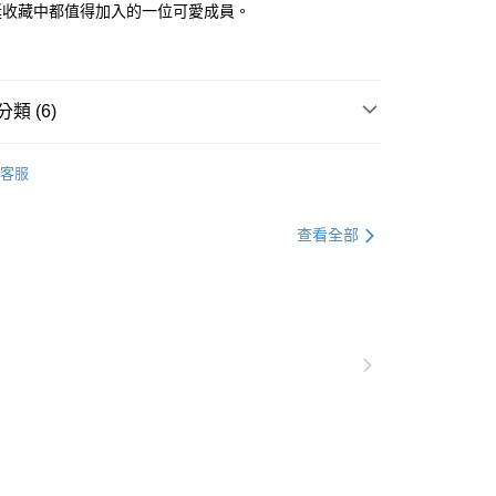
誕收藏中都值得加入的一位可愛成員。
0，滿NT$1,000(含以上)免運費
查看運費
類 (6)
elt so good感覺良好王國 2件699
全部商品
客服
elt so good感覺良好王國 2件699
🎄聖誕節專區🎄
elt so good感覺良好王國 2件699
現貨專區
查看全部
elt so good感覺良好王國 2件699
🐻帥帥猛獸區
現貨專區
elt so good感覺良好王國 2件699
🆕2026新品🆕