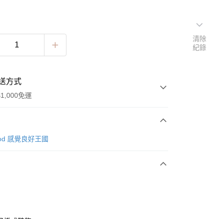
清除
紀錄
送方式
1,000免運
次付款
 good 感覺良好王國
期付款
0 利率 每期
NT$202
21家銀行
0 利率 每期
NT$101
21家銀行
庫商業銀行
第一商業銀行
業銀行
彰化商業銀行
庫商業銀行
第一商業銀行
業儲蓄銀行
台北富邦商業銀行
業銀行
彰化商業銀行
華商業銀行
兆豐國際商業銀行