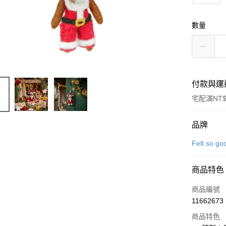
數量
付款與運
宅配滿NT$
付款方式
品牌
信用卡一
Felt so
信用卡分
商品特色
3 期 
商品編號
6 期 
合作金
11662673
華南商
合作金
LINE Pay
上海商
商品特色
華南商
國泰世