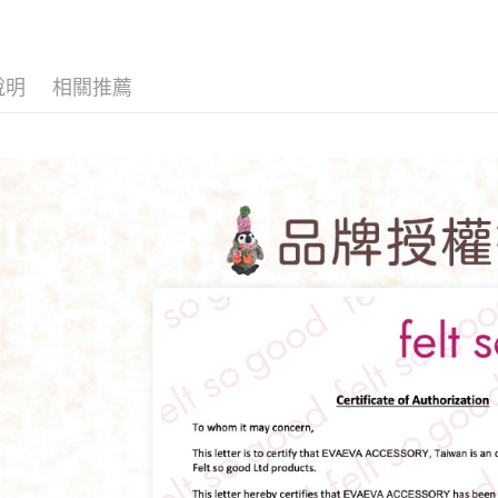
種類＊英國 Felt so
good 感覺良好王
國
說明
相關推薦