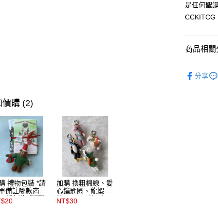
宅配
是任何聖
每筆NT$6
CCKITCG
海外配送
商品相關分
🇬🇧英國F
分享
🇬🇧英國F
🇬🇧英國F
價購 (2)
🇬🇧英國F
不分品牌
🇬🇧英國F
購 禮物包裝 *請
加購 換粗棉線、愛
單備註哪款商品
心鑰匙圈、龍蝦釦
哪種包裝* 🇬🇧
鑰匙圈( 三款可選)
T$20
NT$30
Felt so good
＊請在訂單備註商
覺良好王國
品及欲更換的吊飾