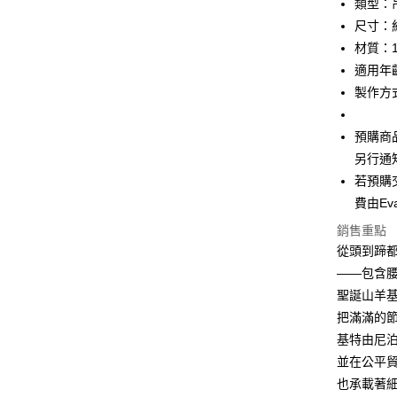
類型：
Apple Pay
上海商
臺灣中
尺寸：約 
國泰世
匯豐（
悠遊付
臺灣中
材質：1
聯邦商
匯豐（
適用年
Google Pa
元大商
聯邦商
製作方
玉山商
元大商
全盈+PAY
台新國
玉山商
台灣樂
預購商
台新國
ATM付款
台灣樂
另行通
若預購
運送方式
費由Ev
付款後全
銷售重點
從頭到蹄
每筆NT$6
——包含
付款後萊
聖誕山羊
每筆NT$6
把滿滿的
基特由尼
付款後7-1
並在公平
每筆NT$6
也承載著