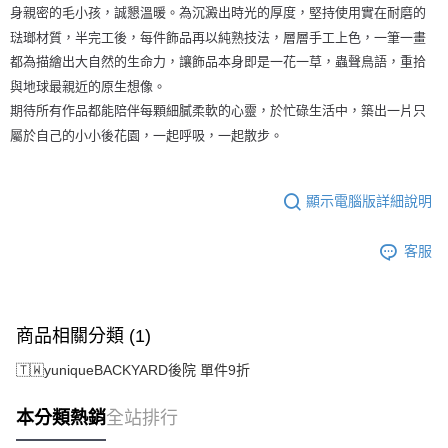
身親密的毛小孩，誠懇溫暖。為沉澱出時光的厚度，堅持使用實在耐磨的
琺瑯材質，半完工後，每件飾品再以純熟技法，層層手工上色，一筆一畫
都為描繪出大自然的生命力，讓飾品本身即是一花一草，蟲聲鳥語，重拾
與地球最親近的原生想像。
期待所有作品都能陪伴每顆細膩柔軟的心靈，於忙碌生活中，築出一片只
屬於自己的小小後花園，一起呼吸，一起散步。
顯示電腦版詳細說明
客服
商品相關分類 (1)
🇹🇼yuniqueBACKYARD後院 單件9折
本分類熱銷
全站排行