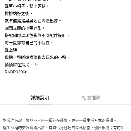
戴著小帽子、繫上領結，
每筆NT$60
排排站好之後，
付款後7-11取貨
就準備搖搖晃晃地往湖邊出發。
每筆NT$60
圓潤立體的小鴨造型，
搭配細緻琺瑯色彩與不同配件設計，
宅配
每一隻都有自己的小個性。
每筆NT$60，滿NT$1,000(含以上)免運費
戴上時，
海外配送
查看運費
像把一整隊準備偷跑去玩水的小鴨，
悄悄留在指尖。 ✨
RI-BR0306r
詳細說明
相關推薦
對我們來說，飾品不只是一種外在裝飾，更是一種生活方式的選擇。
從生命裡的美好瞬間出發，有時化身輕巧的森林精靈，優雅繽紛；有時化