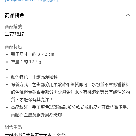
信用卡分期付款
3 期 0 利率 每期
NT$526
21家銀行
商品特色
6 期 0 利率 每期
NT$263
21家銀行
合作金庫商業銀行
第一商業銀行
商品編號
華南商業銀行
彰化商業銀行
合作金庫商業銀行
第一商業銀行
11777817
LINE Pay
上海商業儲蓄銀行
台北富邦商業銀行
華南商業銀行
彰化商業銀行
國泰世華商業銀行
兆豐國際商業銀行
Apple Pay
上海商業儲蓄銀行
台北富邦商業銀行
商品特色
臺灣中小企業銀行
台中商業銀行
國泰世華商業銀行
兆豐國際商業銀行
鴨子尺寸：約 3 × 2 cm
匯豐（台灣）商業銀行
華泰商業銀行
悠遊付
臺灣中小企業銀行
台中商業銀行
重量：約 12.2 g
聯邦商業銀行
遠東國際商業銀行
匯豐（台灣）商業銀行
華泰商業銀行
Google Pay
元大商業銀行
永豐商業銀行
聯邦商業銀行
遠東國際商業銀行
玉山商業銀行
星展（台灣）商業銀行
顏色特色：手繪亮澤釉料
元大商業銀行
永豐商業銀行
全盈+PAY
台新國際商業銀行
中國信託商業銀行
玉山商業銀行
星展（台灣）商業銀行
保養方式：色彩部分用柔軟棉布擦拭即可，水份並不會影響釉料
台灣樂天信用卡公司
台新國際商業銀行
中國信託商業銀行
ATM付款
的色澤但黃銅鍍金部分需要避免汗水、有機溶劑等含有酸性的物
台灣樂天信用卡公司
質，才能保有其亮澤！
運送方式
商品敘述：手工填色琺瑯飾品,部分款式戒指尺寸可做些微調整,
內胎為金屬黃銅外層為琺瑯
付款後全家取貨
每筆NT$60
銷售重點
付款後萊爾富取貨
一群小鴨今天決定去玩水。 🦆💦