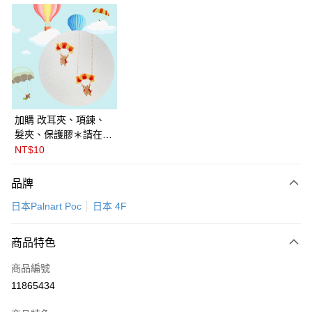
LINE Pay
Apple Pay
悠遊付
Google Pay
全盈+PAY
加購 改耳夾、項鍊、
髮夾、保護膠＊請在訂
ATM付款
單備註商品及欲修改的
NT$10
飾品種類＊ 🇯🇵日本
運送方式
PalnartPoc + 🇬🇧英國
品牌
FABLE 寓言
付款後全家取貨
日本Palnart Poc
日本 4F
每筆NT$60
付款後萊爾富取貨
商品特色
每筆NT$60
商品編號
付款後7-11取貨
11865434
每筆NT$60