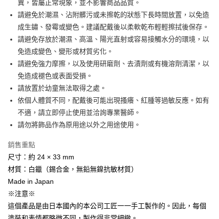
異，皆屬正常現象，並不影響商品品質。
請避免於潮濕、沾附髒污或未擦乾的狀態下長時間放置，以免造
成生鏽、發霉或變色。建議配戴後以柔軟乾布輕輕擦拭後保存。
請避免存放於潮濕、高溫、陽光直射或容易接觸水分的環境，以
免造成變色、變形或材質劣化。
請避免強力摩擦，以及使用研磨劑、去漬劑或有機溶劑清潔，以
免造成褪色或表面受損。
請放置於幼童無法取得之處。
依個人體質不同，配戴後可能出現搔癢、紅腫等過敏反應。如有
不適，請立即停止使用並洽詢專業醫師。
請勿將飾品作為原用途以外之用途使用。
銷售重點
尺寸：約 24 × 33 mm
材質：白鑞（錫合金，無鉛無鎳抗敏材質）
Made in Japan
※注意※
這個產品是由日本國內的本公司工匠一一手工製作的。因此，每個
塗裝和表情都略微不同，製作得非常細緻。