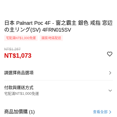
日本 Palnart Poc 4F - 窗之霸主 銀色 戒指 窓辺
の主リング(SV) 4FRN015SV
宅配滿NT$1,000免運
國家/地區配送
NT$1,287
NT$1,073
請選擇商品選項
付款與運送方式
宅配滿NT$1,000免運
付款方式
信用卡一次付款
商品加價購 (1)
查看全部