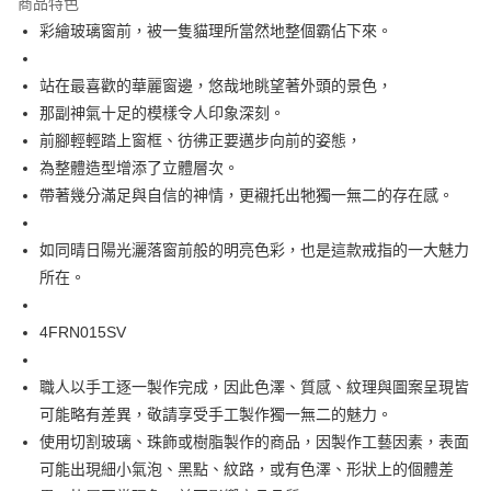
商品特色
宅配
彩繪玻璃窗前，被一隻貓理所當然地整個霸佔下來。
每筆NT$60，滿NT$1,000(含以上)免運費
站在最喜歡的華麗窗邊，悠哉地眺望著外頭的景色，
海外配送
查看運費
那副神氣十足的模樣令人印象深刻。
前腳輕輕踏上窗框、彷彿正要邁步向前的姿態，
為整體造型增添了立體層次。
帶著幾分滿足與自信的神情，更襯托出牠獨一無二的存在感。
如同晴日陽光灑落窗前般的明亮色彩，也是這款戒指的一大魅力
所在。
4FRN015SV
職人以手工逐一製作完成，因此色澤、質感、紋理與圖案呈現皆
可能略有差異，敬請享受手工製作獨一無二的魅力。
使用切割玻璃、珠飾或樹脂製作的商品，因製作工藝因素，表面
可能出現細小氣泡、黑點、紋路，或有色澤、形狀上的個體差