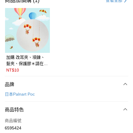
商品加價購 (1)
查看全部
LINE Pay
Apple Pay
悠遊付
Google Pay
全盈+PAY
加購 改耳夾、項鍊、
髮夾、保護膠＊請在訂
ATM付款
單備註商品及欲修改的
NT$10
飾品種類＊ 🇯🇵日本
運送方式
PalnartPoc + 🇬🇧英國
品牌
FABLE 寓言
付款後全家取貨
日本Palnart Poc
每筆NT$60
付款後萊爾富取貨
商品特色
每筆NT$60
商品編號
付款後7-11取貨
6595424