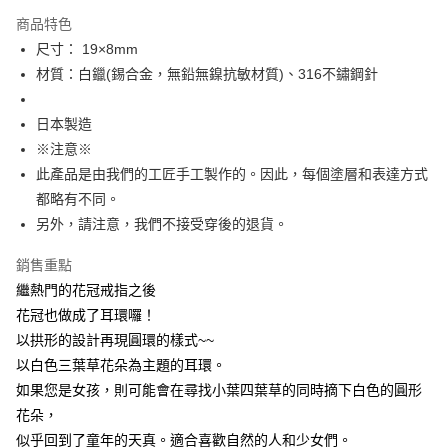
每筆NT$60
商品特色
宅配
尺寸： 19×8mm
每筆NT$60，滿NT$1,000(含以上)免運費
材質：白鑞(錫合金，無鉛無鎳抗敏材質)、316不鏽鋼針
海外配送
查看運費
日本製造
※注意※
此產品是由我們的工匠手工製作的。因此，每個塗層和表達方式
都略有不同。
另外，請注意，我們不接受穿後的退貨。
銷售重點
繼熱門的花冠戒指之後
花冠也做成了耳環囉！
以拱形的設計再現圓環的樣式~~
以白色三葉草花朵為主題的耳環。
如果您是女孩，則可能會在尋找小葉四葉草的同時摘下白色的圓形
花朵，
似乎回到了童年的天真。適合喜歡自然的人和少女們。