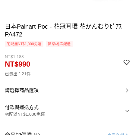
日本Palnart Poc - 花冠耳環 花かんむりﾋﾟｱｽ
PA472
宅配滿NT$1,000免運
國家/地區配送
NT$1,188
NT$990
已賣出：21件
請選擇商品選項
付款與運送方式
宅配滿NT$1,000免運
付款方式
信用卡一次付款