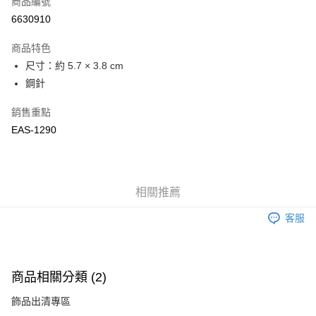
商品編號
LINE Pay
6630910
Apple Pay
商品特色
悠遊付
尺寸：約 5.7 × 3.8 cm
鋼針
Google Pay
銷售重點
全盈+PAY
EAS-1290
ATM付款
運送方式
相關推薦
付款後全家取貨
每筆NT$60
客服
付款後萊爾富取貨
每筆NT$60
商品相關分類 (2)
付款後7-11取貨
飾品出清專區
每筆NT$60