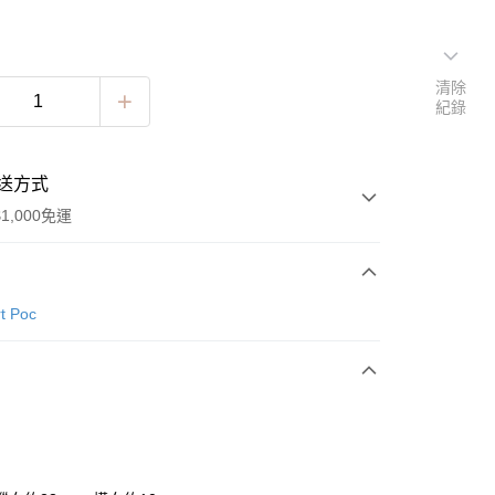
清除
紀錄
送方式
1,000免運
次付款
t Poc
y