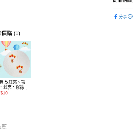
商品相關分
🇯🇵日本Pa
分享
🇯🇵日本Pa
🇯🇵日本Pa
價購 (1)
🇯🇵日本Pa
🇯🇵日本Pa
不分品牌
購 改耳夾、項
、髮夾、保護膠
請在訂單備註商
T$10
及欲修改的飾品
類＊ 🇯🇵日本
nartPoc + 🇬🇧
國 FABLE 寓言
推薦