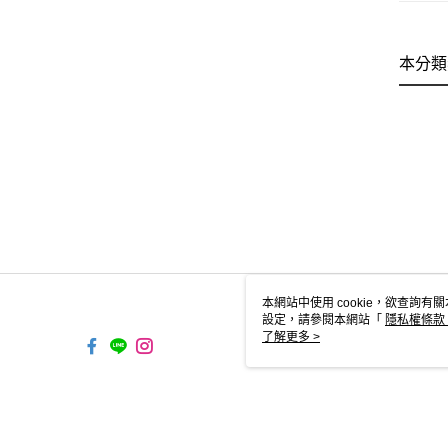
本分類
本網站中使用 cookie，欲查詢有關
設定，請參閱本網站「
隱私權條款
使用 cookie。
了解更多 >