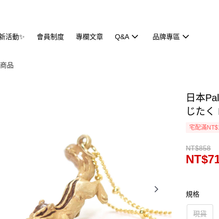
新活動✨
會員制度
專欄文章
Q&A
品牌專區
全部商品
日本Pa
じたく 
宅配滿NT$
NT$858
NT$7
規格
現貨