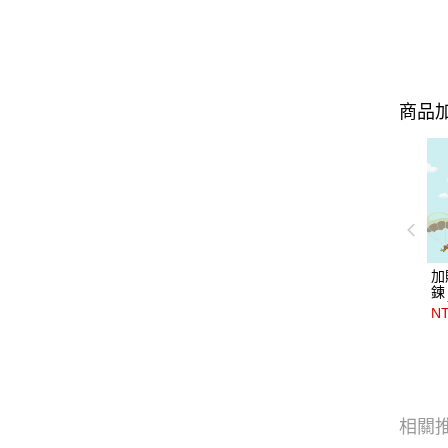
商品加
加
鍊
＊
N
品
種
Pal
英
相關