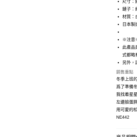
尺寸：
全盈+PAY
鏈子：約
材質：
ATM付款
日本製
運送方式
※注意
此產品
付款後全
式都略
每筆NT$6
另外，
付款後萊
銷售重點
每筆NT$6
冬季上班
爲了準備
付款後7-1
我找着星
每筆NT$6
左邊臉蛋
宅配
用可愛的
每筆NT$6
NE442
海外配送