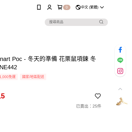
0
中文 (繁體)
lnart Poc - 冬天的準備 花栗鼠項鍊 冬
NE442
1,000免運
國家/地區配送
15
已賣出：25件