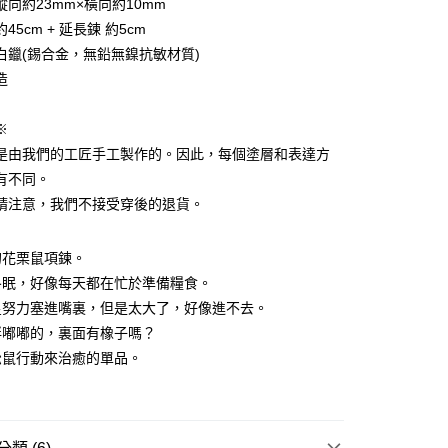
縱向約23mm×橫向約10mm
45cm + 延長鍊 約5cm
白鑞(錫合金，無鉛無鎳抗敏材質)
造
※
是由我們的工匠手工製作的。因此，每個塗層和表達方
家取貨
有不同。
0
請注意，我們不接受穿後的退貨。
爾富取貨
0
的花栗鼠項鍊。
冬眠，好像每天都在忙於準備糧食。
1取貨
星努力塞進嘴裏，但是太大了，好像進不去。
0
胖嘟嘟的，裏面有橡子嗎？
松鼠行動來治癒的單品。
0，滿NT$1,000(含以上)免運費
查看運費