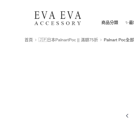
商品分類
✨最
首頁
🇯🇵日本PalnartPoc || 滿額75折
Palnart Poc