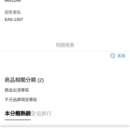
6691264
Apple Pay
銷售重點
悠遊付
EAS-1307
Google Pay
全盈+PAY
相關推薦
ATM付款
客服
運送方式
付款後全家取貨
商品相關分類 (2)
每筆NT$60
飾品出清專區
付款後萊爾富取貨
不分品牌現貨專區
每筆NT$60
付款後7-11取貨
本分類熱銷
全站排行
每筆NT$60
宅配