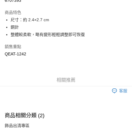
6707393
Apple Pay
商品特色
悠遊付
尺寸：約 2.4×2.7 cm
鋼針
Google Pay
整體較柔軟，略有變形輕輕調整即可恢復
全盈+PAY
銷售重點
ATM付款
QEAT-1242
運送方式
付款後全家取貨
相關推薦
每筆NT$60
客服
付款後萊爾富取貨
每筆NT$60
付款後7-11取貨
商品相關分類 (2)
每筆NT$60
飾品出清專區
宅配