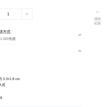
清除
紀錄
送方式
1,000免運
次付款
3.3×1.8 cm
入式
y
88