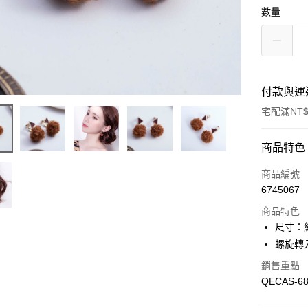
數量
付款與運
宅配滿NT$
付款方式
商品特色
信用卡一
商品編號
6745067
LINE Pay
商品特色
Apple Pay
尺寸：約 
螺旋轉
悠遊付
銷售重點
Google Pa
QECAS-6
全盈+PAY