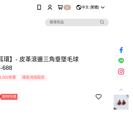
0
中文 (繁體)
耳環】- 皮革滾邊三角垂墜毛球
-688
1,000免運
國家/地區配送
9
限時特價