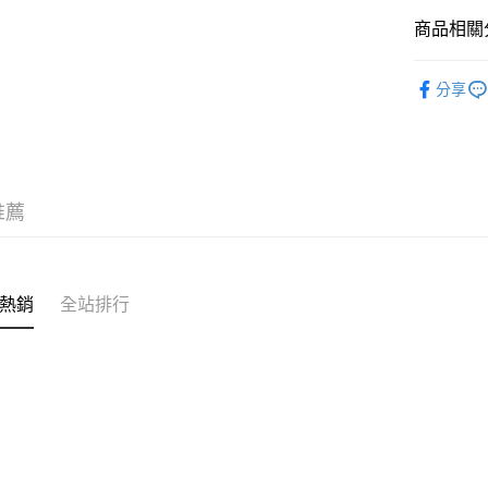
ATM付款
商品相關分
飾品出清
分享
運送方式
不分品牌
付款後全
每筆NT$6
付款後萊
推薦
每筆NT$6
付款後7-1
熱銷
全站排行
每筆NT$6
宅配
每筆NT$6
海外配送