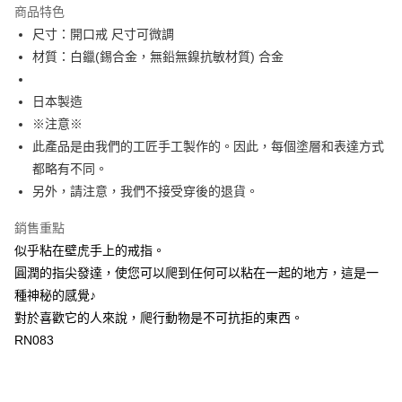
商品特色
宅配
尺寸：開口戒 尺寸可微調
每筆NT$60，滿NT$1,000(含以上)免運費
材質：白鑞(錫合金，無鉛無鎳抗敏材質) 合金
海外配送
查看運費
日本製造
※注意※
此產品是由我們的工匠手工製作的。因此，每個塗層和表達方式
都略有不同。
另外，請注意，我們不接受穿後的退貨。
銷售重點
似乎粘在壁虎手上的戒指。
圓潤的指尖發達，使您可以爬到任何可以粘在一起的地方，這是一
種神秘的感覺♪
對於喜歡它的人來說，爬行動物是不可抗拒的東西。
RN083