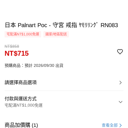
日本 Palnart Poc - 守宮 戒指 ﾔﾓﾘﾘﾝｸﾞ RN083
宅配滿NT$1,000免運
國家/地區配送
NT$858
NT$715
預購商品：預計 2026/09/30 出貨
請選擇商品選項
付款與運送方式
宅配滿NT$1,000免運
付款方式
信用卡一次付款
商品加價購 (1)
查看全部