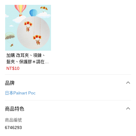
LINE Pay
Apple Pay
悠遊付
Google Pay
全盈+PAY
加購 改耳夾、項鍊、
髮夾、保護膠＊請在訂
ATM付款
單備註商品及欲修改的
NT$10
飾品種類＊ 🇯🇵日本
運送方式
PalnartPoc + 🇬🇧英國
品牌
FABLE 寓言
付款後全家取貨
日本Palnart Poc
每筆NT$60
付款後萊爾富取貨
商品特色
每筆NT$60
商品編號
付款後7-11取貨
6746293
每筆NT$60