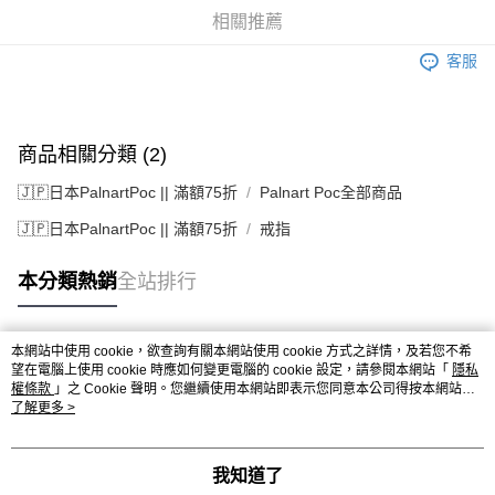
相關推薦
客服
商品相關分類 (2)
🇯🇵日本PalnartPoc || 滿額75折
Palnart Poc全部商品
🇯🇵日本PalnartPoc || 滿額75折
戒指
本分類熱銷
全站排行
本網站中使用 cookie，欲查詢有關本網站使用 cookie 方式之詳情，及若您不希
熱門標籤
望在電腦上使用 cookie 時應如何變更電腦的 cookie 設定，請參閱本網站「
隱私
權條款
」之 Cookie 聲明。您繼續使用本網站即表示您同意本公司得按本網站使
用條款之 Cookie 聲明使用 cookie。
了解更多 >
我知道了