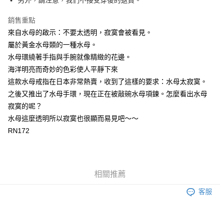
銷售重點
來自水母的啟示：不要太透明，寂寞會被看見。
屬於黃金水母類的一種水母。
水母環繞著手指與手腕就像精緻的花邊。
海洋明亮而奇妙的色彩使人平靜下來
這款水母戒指在日本非常熱賣，收到了這樣的要求：水母太寂寞。
之後又推出了水母手環，現在正在被敲碗水母項鍊。怎麼看出水母
寂寞的呢？
水母這麼透明所以寂寞也很顯而易見吧～～
RN172
相關推薦
客服