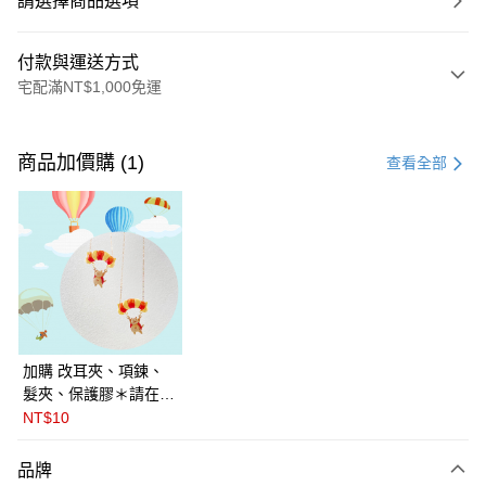
請選擇商品選項
付款與運送方式
宅配滿NT$1,000免運
付款方式
信用卡一次付款
商品加價購 (1)
查看全部
LINE Pay
Apple Pay
悠遊付
Google Pay
全盈+PAY
加購 改耳夾、項鍊、
髮夾、保護膠＊請在訂
ATM付款
單備註商品及欲修改的
NT$10
飾品種類＊ 🇯🇵日本
運送方式
PalnartPoc + 🇬🇧英國
品牌
FABLE 寓言