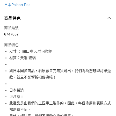
付款後全家取貨
日本Palnart Poc
每筆NT$60
付款後萊爾富取貨
商品特色
每筆NT$60
商品編號
付款後7-11取貨
6747857
每筆NT$60
商品特色
宅配
尺寸 ： 開口戒 尺寸可微調
每筆NT$60，滿NT$1,000(含以上)免運費
材質：黃銅 玻璃
海外配送
查看運費
與日本同步商品，若原廠售完無貨可出，我們將為您辦理訂單退
款，並且不影響折扣優惠哦！
日本製造
※注意※
此產品是由我們的工匠手工製作的。因此，每個塗層和表達方式
都略有不同。
另外，請注意，我們不接受穿後的退貨。