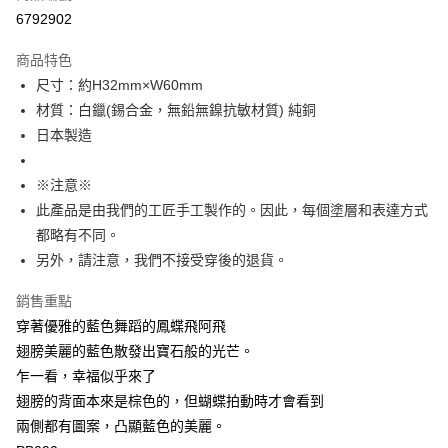
付款後7-11取貨
6792902
每筆NT$60
商品特色
宅配
尺寸：約H32mm×W60mm
每筆NT$60，滿NT$1,000(含以上)免運費
材質：白鑞(錫合金，無鉛無鎳抗敏材質) 純銅
日本製造
海外配送
查看運費
※注意※
此產品是由我們的工匠手工製作的。因此，每個塗層和表達方式
都略有不同。
另外，請注意，我們不接受穿後的退貨。
銷售重點
穿著優雅的藍色舞蹈的鳳蝶飛阿飛
翅膀美麗的藍色散發出寶石般的光芒。
乍一看，幸福似乎來了
翅膀的背面本來是棕色的，但蝴蝶拍動時才會看到
兩側都有圖案，凸顯藍色的美麗。