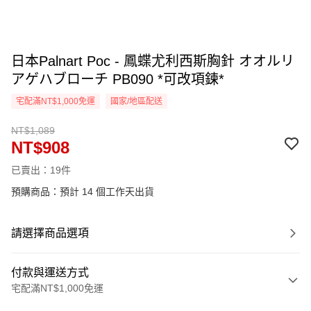
日本Palnart Poc - 鳳蝶尤利西斯胸針 オオルリ
アゲハブローチ PB090 *可改項鍊*
宅配滿NT$1,000免運
國家/地區配送
NT$1,089
NT$908
已賣出：19件
預購商品：預計 14 個工作天出貨
請選擇商品選項
付款與運送方式
宅配滿NT$1,000免運