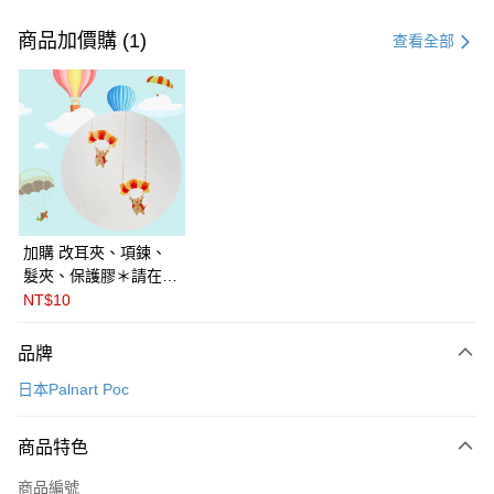
付款方式
信用卡一次付款
商品加價購 (1)
查看全部
LINE Pay
Apple Pay
悠遊付
Google Pay
全盈+PAY
加購 改耳夾、項鍊、
髮夾、保護膠＊請在訂
ATM付款
單備註商品及欲修改的
NT$10
飾品種類＊ 🇯🇵日本
運送方式
PalnartPoc + 🇬🇧英國
品牌
FABLE 寓言
付款後全家取貨
日本Palnart Poc
每筆NT$60
付款後萊爾富取貨
商品特色
每筆NT$60
商品編號