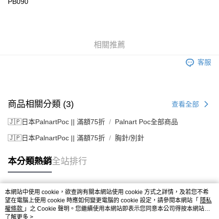
PB090
相關推薦
客服
商品相關分類 (3)
查看全部
🇯🇵日本PalnartPoc || 滿額75折
Palnart Poc全部商品
🇯🇵日本PalnartPoc || 滿額75折
胸針/別針
本分類熱銷
全站排行
本網站中使用 cookie，欲查詢有關本網站使用 cookie 方式之詳情，及若您不希
熱門標籤
望在電腦上使用 cookie 時應如何變更電腦的 cookie 設定，請參閱本網站「
隱私
權條款
」之 Cookie 聲明。您繼續使用本網站即表示您同意本公司得按本網站使
用條款之 Cookie 聲明使用 cookie。
了解更多 >