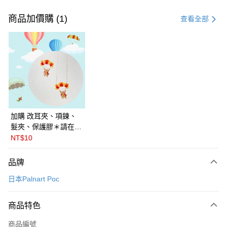
付款方式
信用卡一次付款
商品加價購 (1)
查看全部
LINE Pay
Apple Pay
悠遊付
Google Pay
全盈+PAY
加購 改耳夾、項鍊、
髮夾、保護膠＊請在訂
ATM付款
單備註商品及欲修改的
NT$10
飾品種類＊ 🇯🇵日本
運送方式
PalnartPoc + 🇬🇧英國
品牌
FABLE 寓言
付款後全家取貨
日本Palnart Poc
每筆NT$60
付款後萊爾富取貨
商品特色
每筆NT$60
商品編號