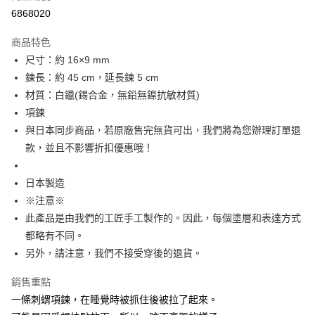
付款後7-11取貨
6868020
每筆NT$60
商品特色
宅配
尺寸：約 16×9 mm
每筆NT$60，滿NT$1,000(含以上)免運費
鍊長：約 45 cm，延長鍊 5 cm
材質：白鑞(錫合金，無鉛無鎳抗敏材質)
海外配送
查看運費
項鍊
與日本同步商品，若原廠售完無貨可出，我們將為您辦理訂單退
款，並且不影響折扣優惠哦！
日本製造
※注意※
此產品是由我們的工匠手工製作的。因此，每個塗層和表達方式
都略有不同。
另外，請注意，我們不接受穿後的退貨。
銷售重點
一條刺蝟項鍊，在睡覺時被抓住後被拉了起來。