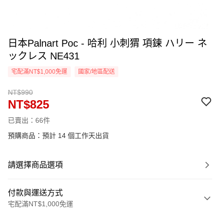
日本Palnart Poc - 哈利 小刺猬 項鍊 ハリー ネ
ックレス NE431
宅配滿NT$1,000免運
國家/地區配送
NT$990
NT$825
已賣出：66件
預購商品：預計 14 個工作天出貨
請選擇商品選項
付款與運送方式
宅配滿NT$1,000免運