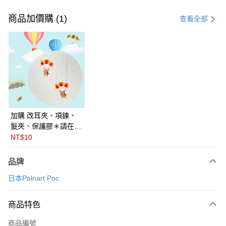
付款方式
信用卡一次付款
商品加價購 (1)
查看全部
LINE Pay
Apple Pay
悠遊付
Google Pay
全盈+PAY
加購 改耳夾、項鍊、
髮夾、保護膠＊請在訂
ATM付款
單備註商品及欲修改的
NT$10
飾品種類＊ 🇯🇵日本
運送方式
PalnartPoc + 🇬🇧英國
品牌
FABLE 寓言
付款後全家取貨
日本Palnart Poc
每筆NT$60
付款後萊爾富取貨
商品特色
每筆NT$60
商品編號