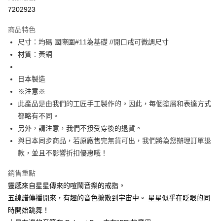
付款後7-11取貨
7202923
每筆NT$60
商品特色
宅配
尺寸：均碼 國際圍#11為基礎 //開口戒可微調尺寸
每筆NT$60，滿NT$1,000(含以上)免運費
材質：黃銅
海外配送
查看運費
日本製造
※注意※
此產品是由我們的工匠手工製作的。因此，每個塗層和表達方式
都略有不同。
另外，請注意，我們不接受穿後的退貨。
與日本同步商品，若原廠售完無貨可出，我們將為您辦理訂單退
款，並且不影響折扣優惠哦！
銷售重點
靈感來自星星傳來的喧鬧音樂的戒指。
五線譜傳播開來，有趣的音色擴散到宇宙中。 星星似乎在眨眼的同
時開始跳舞！