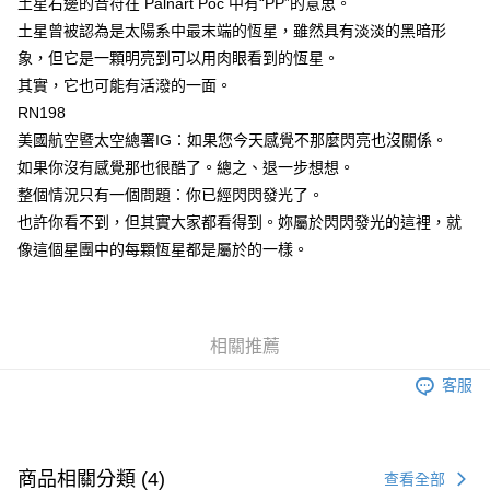
土星右邊的音符在 Palnart Poc 中有“PP”的意思。
土星曾被認為是太陽系中最末端的恆星，雖然具有淡淡的黑暗形
象，但它是一顆明亮到可以用肉眼看到的恆星。
其實，它也可能有活潑的一面。
RN198
美國航空暨太空總署IG：如果您今天感覺不那麼閃亮也沒關係。
如果你沒有感覺那也很酷了。總之、退一步想想。 ⁣
整個情況只有一個問題：你已經閃閃發光了。
也許你看不到，但其實大家都看得到。妳屬於閃閃發光的這裡，就
像這個星團中的每顆恆星都是屬於的一樣。
相關推薦
客服
商品相關分類 (4)
查看全部