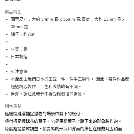
每筆NT$60
商品特色
宅配
圖案尺寸：大約 54mm 長 x 36mm 寬/青蛙：大約 13mm 長 x
每筆NT$60，滿NT$1,000(含以上)免運費
38mm 寬
鍊子：約7cm
海外配送
查看運費
材質：錫
日本製造
※注意※
本產品由我們日本的工匠一件一件手工製作。 因此，每件作品都
經過精心製作，上色和表情略有不同。
另外，請注意我們不接受佩戴後的退貨。
銷售重點
從樹蛙跳躍捕捉獵物的場景中剪下的根付。
根付板是繡球花的葉子，它是用從葉子上跳下來的形象製作的。
角度經過精確調整，使青蛙的形狀和背面的綠色在佩戴時脫穎而