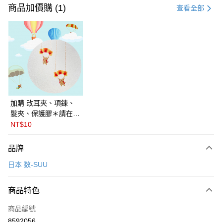
信用卡一次付款
商品加價購 (1)
查看全部
LINE Pay
Apple Pay
悠遊付
Google Pay
全盈+PAY
加購 改耳夾、項鍊、
髮夾、保護膠＊請在訂
ATM付款
單備註商品及欲修改的
NT$10
飾品種類＊ 🇯🇵日本
運送方式
PalnartPoc + 🇬🇧英國
品牌
FABLE 寓言
付款後全家取貨
日本 数-SUU
每筆NT$60
付款後萊爾富取貨
商品特色
每筆NT$60
商品編號
付款後7-11取貨
8592056